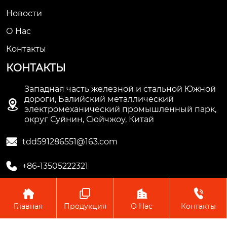
Новости
О Hас
Контакты
КОНТАКТЫ
Западная часть железной и стальной Южной
дороги, Балийский металлический

электромеханический промышленный парк,
округ Суйнин, Сюйчжоу, Китай

tdd591286551@163.com

+86-13505222321




Главная
Продукция
О Hас
Контакты
Copyright © ООО Производство труб Сюйчжоу Лонгцзян