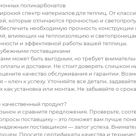
ционных поликарбонатов
рокий спектр материалов для теплиц. От класси
й, которые отличаются прочностью и светопропу
беспечить необходимую прочность конструкции и
й, влияющих на теплоизоляцию и светопроницаемо
ечности и эффективной работы вашей теплицы.
арубежными поставщиками
ми может быть выгодным, но требует внимательн
 оплаты и доставки. Не стоит доверять слишком 
цените качество обслуживания и гарантии. Возм
 – ключ к успеху. Уточняйте все детали, задавайт
х как установка или монтаж. Не забывайте о сро
е качественный продукт?
 рынок и сравните предложения. Проверьте, соо
вопросы поставщику – это поможет вам лучше поня
 надежным поставщиком — залог успеха. Внимател
дущем. Просите сертификаты качества и техниче