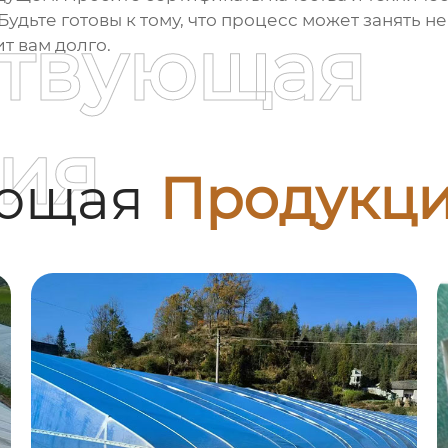
Будьте готовы к тому, что процесс может занять н
ствующая
т вам долго.
ия
ующая
Продукц