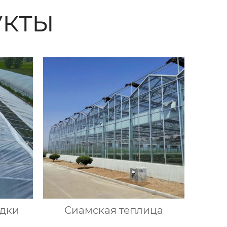
кты
адки
Сиамская теплица