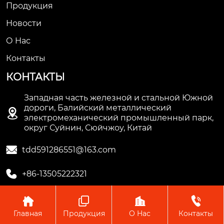
Продукция
Новости
О Hас
Контакты
КОНТАКТЫ
Западная часть железной и стальной Южной
дороги, Балийский металлический

электромеханический промышленный парк,
округ Суйнин, Сюйчжоу, Китай

tdd591286551@163.com

+86-13505222321




Главная
Продукция
О Hас
Контакты
Copyright © ООО Производство труб Сюйчжоу Лонгцзян