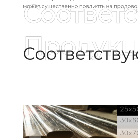
Соответ
может существенно повлиять на продово
Продукц
Соответств