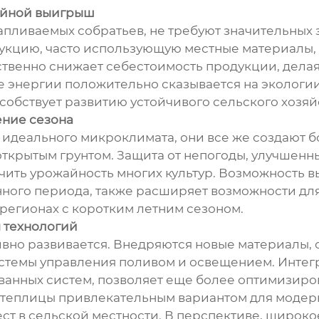
войной выигрыш
тапливаемых собратьев, не требуют значительных 
кцию, часто использующую местные материалы, 
ственно снижает себестоимость продукции, дела
е энергии положительно сказывается на экологи
собствует развитию устойчивого сельского хозяйс
ние сезона
 идеального микроклимата, они все же создают б
ткрытым грунтом. Защита от непогоды, улучшенн
ить урожайность многих культур. Возможность 
ного периода, также расширяет возможности дл
 регионах с коротким летним сезоном.
 технологий
тивно развивается. Внедряются новые материалы,
стемы управления поливом и освещением. Интег
ванных систем, позволяет еще более оптимизиро
е теплицы привлекательным вариантом для модерн
ест в сельской местности. В перспективе, широк