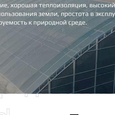
родаваем
ы