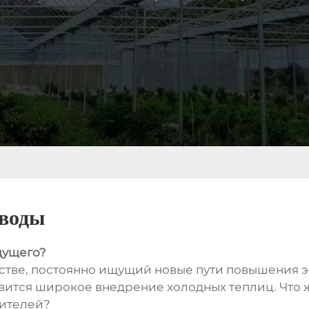
аводы
дущего?
йстве, постоянно ищущий новые пути повышения 
ится широкое внедрение холодных теплиц. Что же 
дителей?