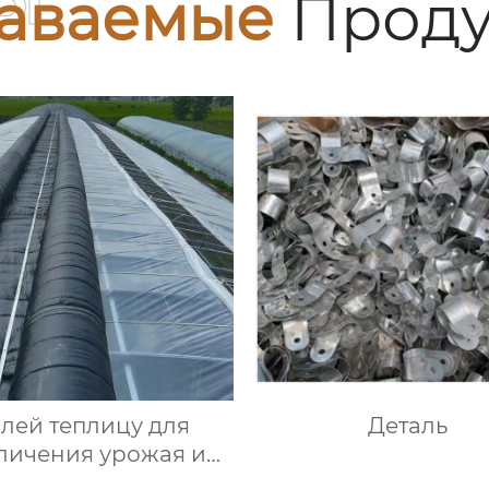
аваемые
Проду
лей теплицу для
Деталь
личения урожая и
учшения качества