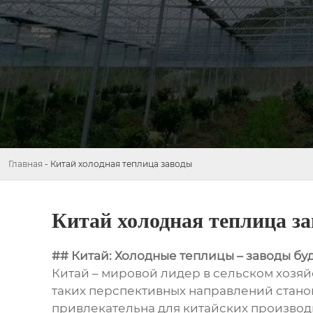
Главная
-
Китай холодная теплица заводы
Китай холодная теплица з
## Китай: Холодные теплицы – заводы бу
Китай – мировой лидер в сельском хозя
таких перспективных направлений станов
привлекательна для китайских произво