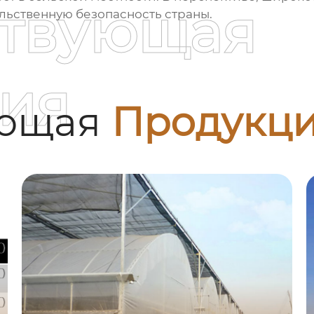
ствующая
льственную безопасность страны.
ия
ующая
Продукц