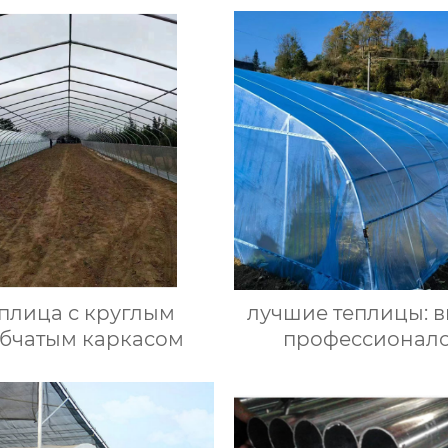
культур
плица с круглым
лучшие теплицы: 
убчатым каркасом
профессионал