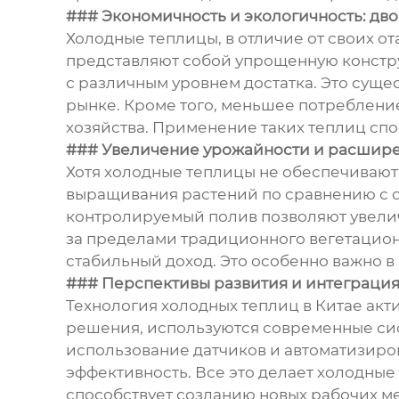
### Экономичность и экологичность: д
Холодные теплицы, в отличие от своих о
представляют собой упрощенную констру
с различным уровнем достатка. Это суще
рынке. Кроме того, меньшее потреблени
хозяйства. Применение таких теплиц спо
### Увеличение урожайности и расшире
Хотя холодные теплицы не обеспечивают
выращивания растений по сравнению с о
контролируемый полив позволяют увелич
за пределами традиционного вегетацион
стабильный доход. Это особенно важно в
### Перспективы развития и интеграция
Технология холодных теплиц в Китае ак
решения, используются современные си
использование датчиков и автоматизиро
эффективность. Все это делает холодны
способствует созданию новых рабочих м