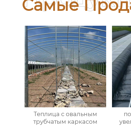
Самые Прод
Теплица с овальным
по
трубчатым каркасом
уве
ул