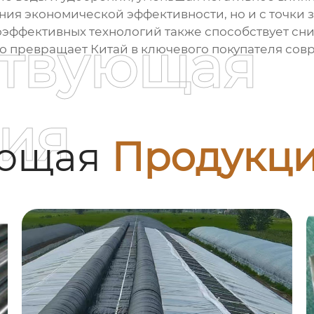
ния экономической эффективности, но и с точки 
оэффективных технологий также способствует сн
ствующая
о превращает Китай в ключевого покупателя сов
ия
ующая
Продукц