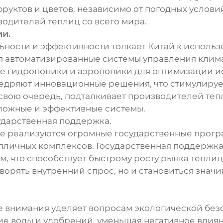
уктов и цветов, независимо от погодных условий
одителей теплиц со всего мира.
ии.
ости и эффективности толкает Китай к использ
ебя автоматизированные системы управления клим
ние гидропоники и аэропоники для оптимизации и
едряют инновационные решения, что стимулируе
 свою очередь, подталкивает производителей те
сложные и эффективные системы.
ударственная поддержка.
не реализуются огромные государственные програ
епличных комплексов. Государственная поддержка
 что способствует быстрому росту рынка теплиц
творять внутренний спрос, но и становиться зна
е внимания уделяет вопросам экологической бе
е воды и удобрений, уменьшая негативное влиян