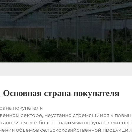
 Основная страна покупателя
трана покупателя
твенном секторе, неустанно стремящийся к пов
становится все более значимым покупателем совр
чения объемов сельскохозяйственной продукции,