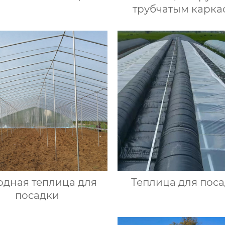
трубчатым карка
одная теплица для
Теплица для пос
посадки