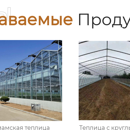
ы
аваемые
Проду
иамская теплица
Теплица с круг