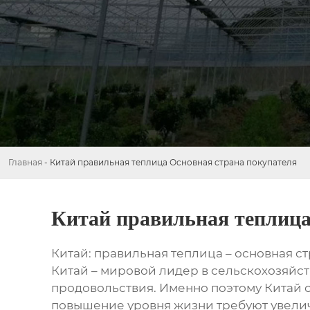
Главная
-
Китай правильная теплица Основная страна покупателя
Китай правильная теплица
Китай: правильная теплица – основная с
Китай – мировой лидер в сельскохозяйс
продовольствия. Именно поэтому Китай 
повышение уровня жизни требуют увели