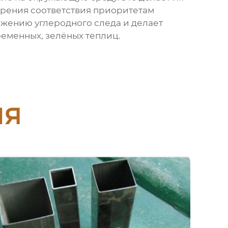
зрения соответствия приоритетам
ижению углеродного следа и делает
ременных, зелёных теплиц.
ия