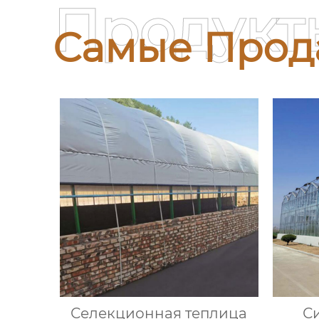
Продукт
Самые Прод
Селекционная теплица
С