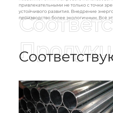
привлекательными не только с точки зре
устойчивого развития. Внедрение энерг
Соответ
производство более экологичным. Всё эт
Продукц
Соответств