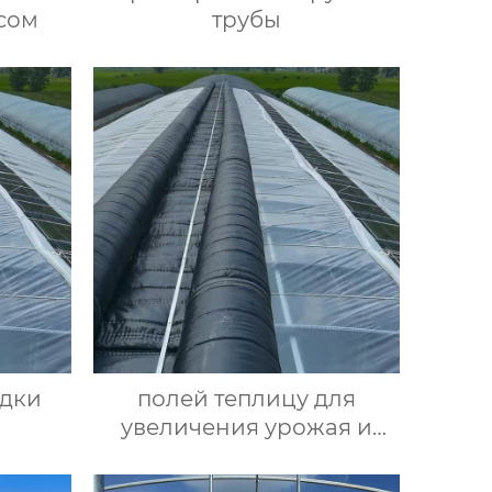
сом
трубы
адки
полей теплицу для
увеличения урожая и
улучшения качества
культур