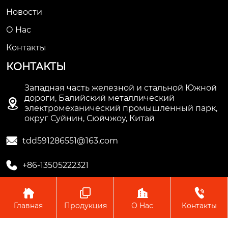
Новости
О Hас
Контакты
КОНТАКТЫ
Западная часть железной и стальной Южной
дороги, Балийский металлический

электромеханический промышленный парк,
округ Суйнин, Сюйчжоу, Китай

tdd591286551@163.com

+86-13505222321




Главная
Продукция
О Hас
Контакты
Copyright © ООО Производство труб Сюйчжоу Лонгцзян