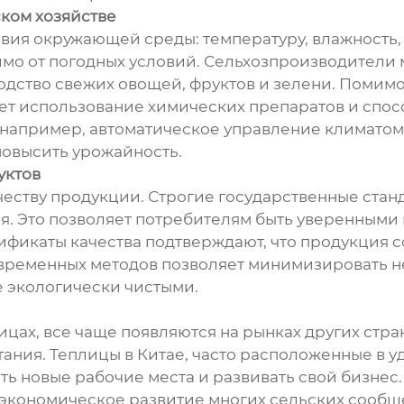
ком хозяйстве
вия окружающей среды: температуру, влажность,
мо от погодных условий. Сельхозпроизводители м
одство свежих овощей, фруктов и зелени. Помимо
ет использование химических препаратов и спос
 например, автоматическое управление климатом 
повысить урожайность.
уктов
честву продукции. Строгие государственные стан
ая. Это позволяет потребителям быть уверенными 
ификаты качества подтверждают, что продукция 
современных методов позволяет минимизировать
е экологически чистыми.
ах, все чаще появляются на рынках других стран.
ания. Теплицы в Китае, часто расположенные в у
ь новые рабочие места и развивать свой бизнес
 экономическое развитие многих сельских сообще