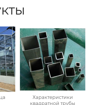
кты
ца
Характеристики
квадратной трубы