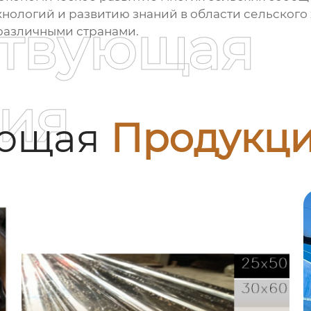
ологий и развитию знаний в области сельского х
ствующая
различными странами.
ия
ующая
Продукц