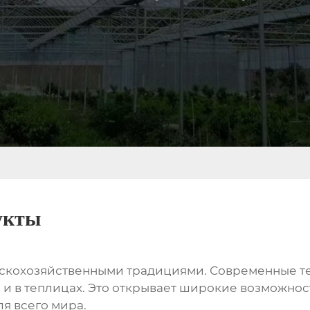
укты
льскохозяйственными традициями. Современные т
но и в теплицах. Это открывает широкие возможн
ля всего мира.