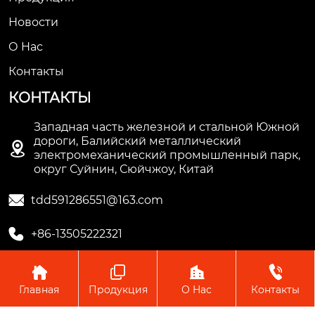
Новости
О Hас
Контакты
КОНТАКТЫ
Западная часть железной и стальной Южной
дороги, Балийский металлический

электромеханический промышленный парк,
округ Суйнин, Сюйчжоу, Китай

tdd591286551@163.com

+86-13505222321




Главная
Продукция
О Hас
Контакты
Copyright © ООО Производство труб Сюйчжоу Лонгцзян