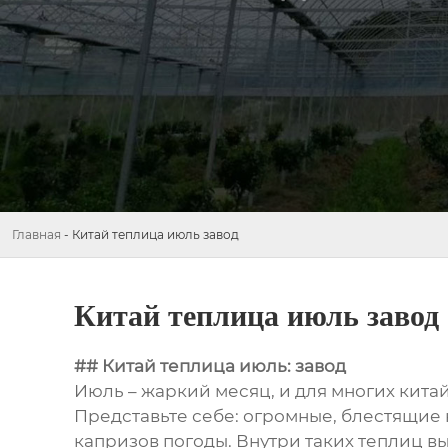
Главная
-
Китай теплица июль завод
Китай теплица июль завод
## Китай теплица июль: завод
Июль – жаркий месяц, и для многих китай
Представьте себе: огромные, блестящие 
капризов погоды. Внутри таких теплиц в