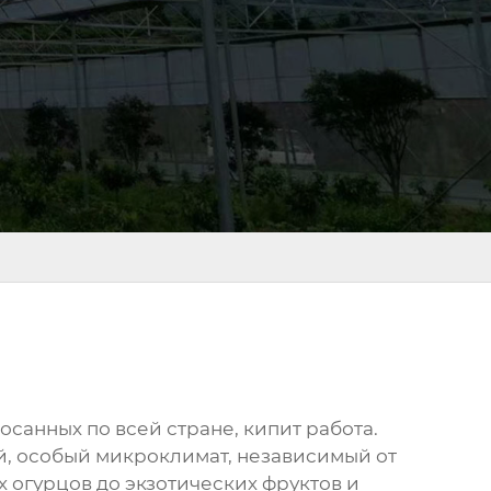
осанных по всей стране, кипит работа.
й, особый микроклимат, независимый от
 огурцов до экзотических фруктов и