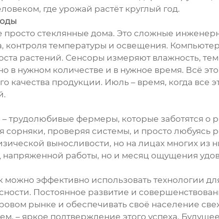
ловеком, где урожай растёт круглый год.
роды
е просто стеклянные дома. Это сложные инжене
 контроля температуры и освещения. Компьютер
ста растений. Сенсоры измеряют влажность, темп
но в нужном количестве и в нужное время. Всё эт
го качества продукции. Июль – время, когда все 
й.
– трудолюбивые фермеры, которые заботятся о ра
я сорняки, проверяя системы, и просто любуясь р
зической выносливости, но на лицах многих из ни
 напряженной работы, но и месяц ощущения удовл
как можно эффективно использовать технологии д
ности. Постоянное развитие и совершенствовани
овом рынке и обеспечивать своё население све
ем, – яркое подтверждение этого успеха. Будуще