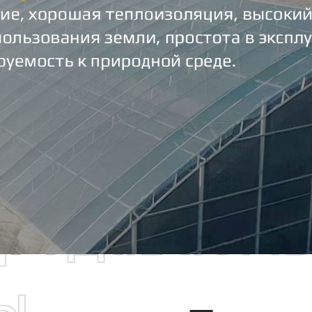
родаваем
ы