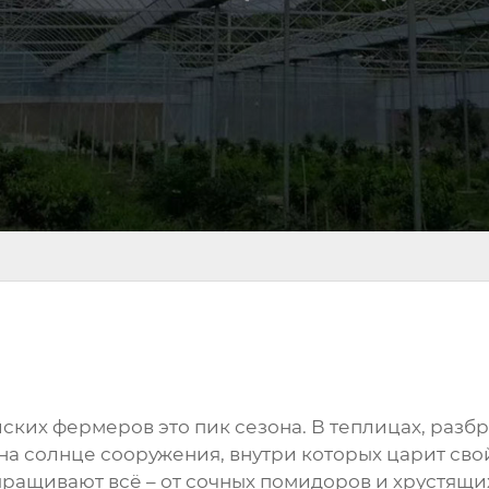
ских фермеров это пик сезона. В теплицах, разбр
на солнце сооружения, внутри которых царит сво
ыращивают всё – от сочных помидоров и хрустящих