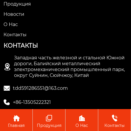
Продукция
Новости
О Hас
Контакты
КОНТАКТЫ
Западная часть железной и стальной Южной
дороги, Балийский металлический

электромеханический промышленный парк,
округ Суйнин, Сюйчжоу, Китай

tdd591286551@163.com

+86-13505222321




Главная
Продукция
О Hас
Контакты
Copyright © ООО Производство труб Сюйчжоу Лонгцзян