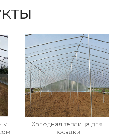
кты
лым
Холодная теплица для
сом
посадки