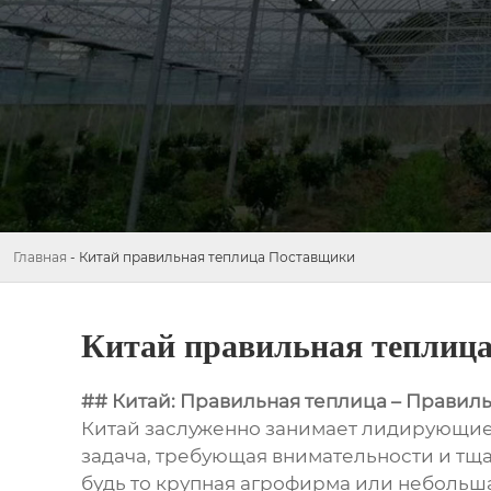
Главная
-
Китай правильная теплица Поставщики
Китай правильная теплиц
## Китай: Правильная теплица – Правил
Китай заслуженно занимает лидирующие
задача, требующая внимательности и тщ
будь то крупная агрофирма или небольш