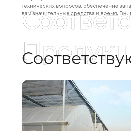
технических вопросов, обеспечение зап
Соответ
вам значительные средства и время. Вни
Продукц
Соответств