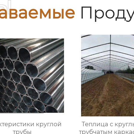
ы
аваемые
Проду
ктеристики круглой
Теплица с круг
трубы
трубчатым карка