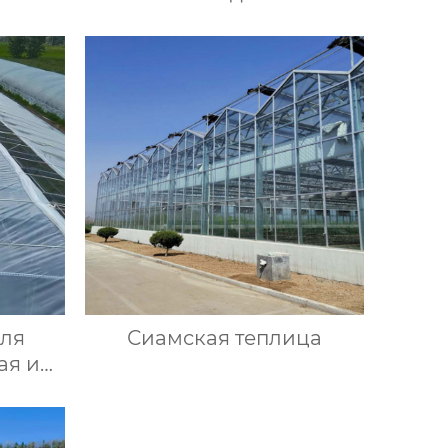
для
Сиамская теплица
ая и
тва