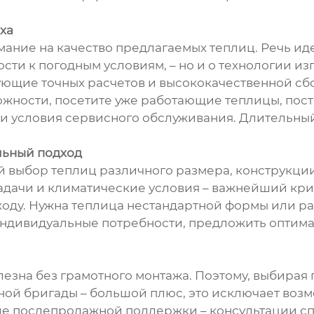
ха
ание на качество предлагаемых теплиц. Речь иде
ости к погодным условиям, – но и о технологии и
щие точных расчетов и высококачественной сбор
ожности, посетите уже работающие теплицы, по
 и условия сервисного обслуживания. Длительный
льный подход
 выбор теплиц различного размера, конструкци
адачи и климатические условия – важнейший крит
ходу. Нужна теплица нестандартной формы или р
индивидуальные потребности, предложить оптим
езна без грамотного монтажа. Поэтому, выбирая 
ной бригады – большой плюс, это исключает воз
ие послепродажной поддержки – консультации с