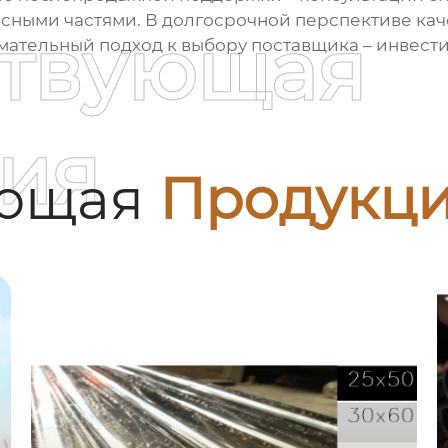
асными частями. В долгосрочной перспективе ка
ствующая
мательный подход к выбору поставщика – инвест
ия
ующая
Продукц