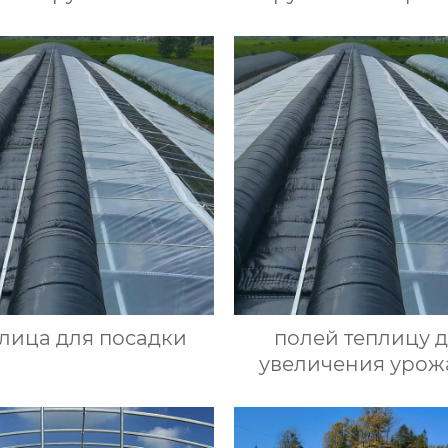
лица для посадки
полей теплицу 
увеличения урож
улучшения качес
культур