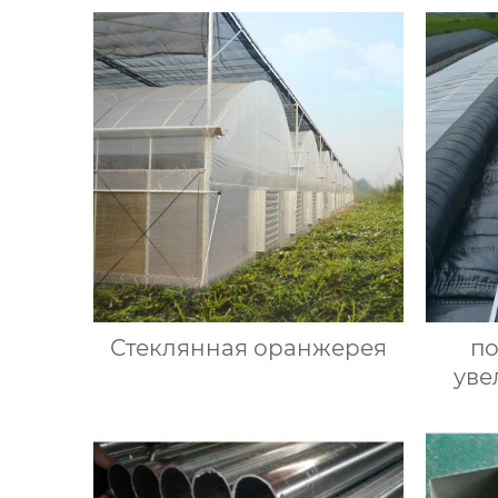
Стеклянная оранжерея
по
уве
ул