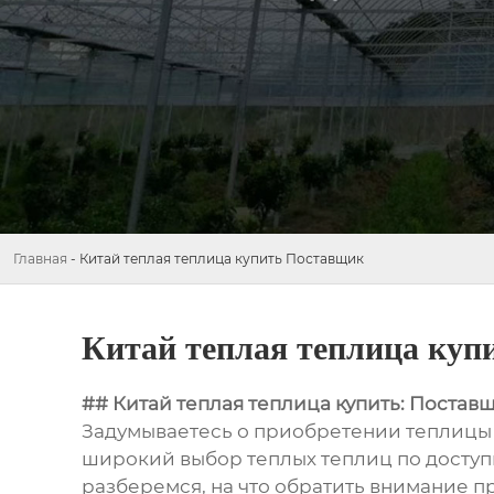
Главная
-
Китай теплая теплица купить Поставщик
Китай теплая теплица куп
## Китай теплая теплица купить: Постав
Задумываетесь о приобретении теплицы
широкий выбор теплых теплиц по доступ
разберемся, на что обратить внимание пр