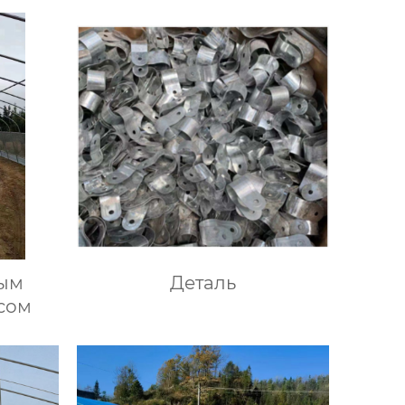
лым
Деталь
сом