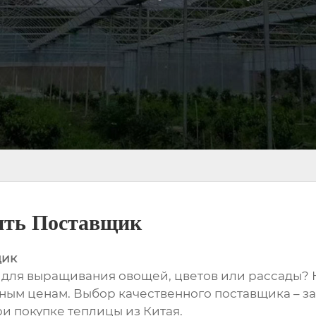
ить Поставщик
щик
 для выращивания овощей, цветов или рассады?
ным ценам. Выбор качественного поставщика – за
и покупке теплицы из Китая.