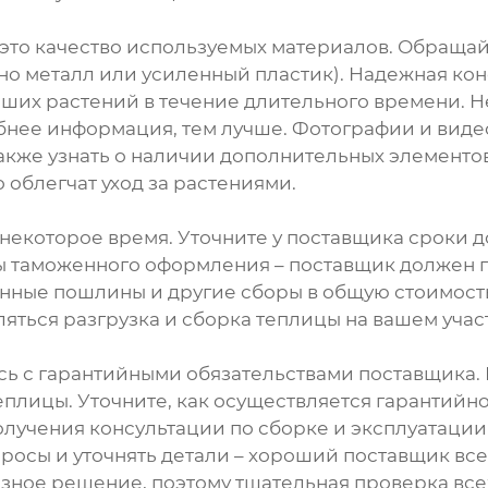
это качество используемых материалов. Обраща
но металл или усиленный пластик). Надежная ко
аших растений в течение длительного времени. Н
бнее информация, тем лучше. Фотографии и видео
акже узнать о наличии дополнительных элементов
 облегчат уход за растениями.
 некоторое время. Уточните у поставщика сроки 
ы таможенного оформления – поставщик должен 
енные пошлины и другие сборы в общую стоимость
яться разгрузка и сборка теплицы на вашем учас
сь с гарантийными обязательствами поставщика
плицы. Уточните, как осуществляется гарантийно
лучения консультации по сборке и эксплуатации
просы и уточнять детали – хороший поставщик вс
зное решение, поэтому тщательная проверка всех