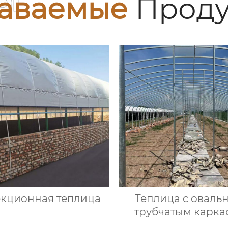
аваемые
Проду
екционная теплица
Теплица с оваль
трубчатым карка