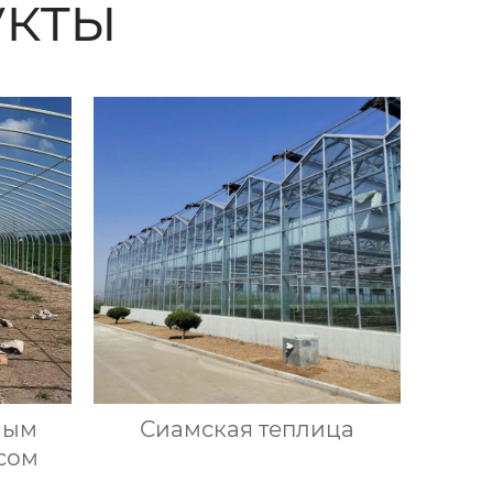
кты
ным
Сиамская теплица
сом