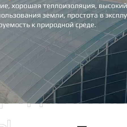
родаваем
ы