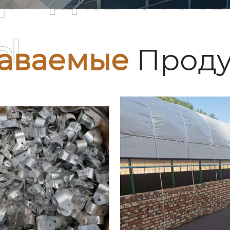
ы
аваемые
Проду