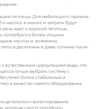
дование.
вашей теплицы. Для небольшого парника
 насоса, а значит, и затраты будут
 речь идет о крупной теплице,
сь потребуется более мощное
ощные насосы и, возможно,
сляться десятками и даже сотнями тысяч
 с естественной циркуляцией воды, что
цесса лучше выбрать систему с
обеспечит более стабильный и
тик) и качество самого оборудования.
ле детального проектирования,
м, которые смогут подобрать