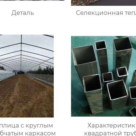
Деталь
Селекционная теп
плица с круглым
Характеристик
убчатым каркасом
квадратной тру