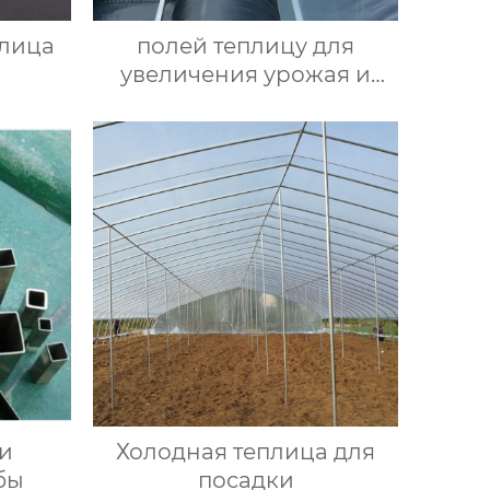
лица
полей теплицу для
увеличения урожая и
улучшения качества
культур
и
Холодная теплица для
бы
посадки