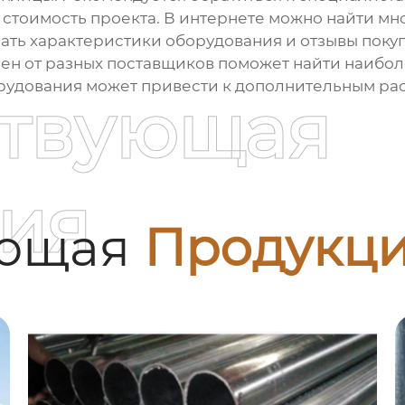
 стоимость проекта. В интернете можно найти м
ать характеристики оборудования и отзывы покуп
ен от разных поставщиков поможет найти наибо
орудования может привести к дополнительным ра
ствующая
ия
ующая
Продукц