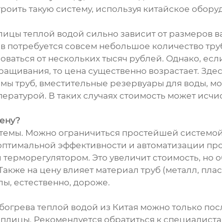
троить такую систему, используя китайское обору
плицы теплой водой сильно зависит от размеров 
потребуется совсем небольшое количество труб и
аться от нескольких тысяч рублей. Однако, если
ащивания, то цена существенно возрастает. Зде
мы труб, вместительные резервуары для воды, м
ературой. В таких случаях стоимость может исчи
цену?
стемы. Можно ограничиться простейшей системой
оптимальной эффективности и автоматизации про
терморегулятором. Это увеличит стоимость, но 
акже на цену влияет материал труб (металл, плас
ы, естественно, дороже.
богрева теплой водой из Китая можно только пос
плицы. Рекомендуется обратиться к специалиста