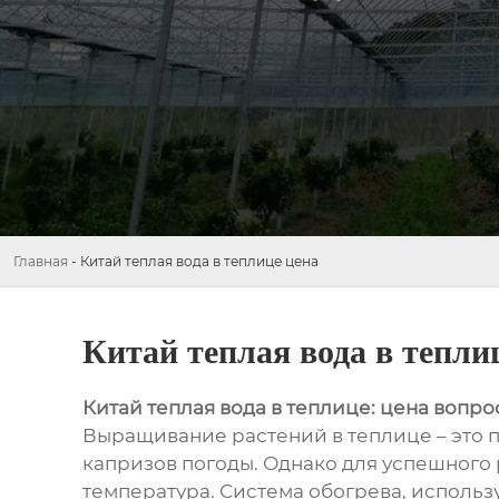
Главная
-
Китай теплая вода в теплице цена
Китай теплая вода в тепли
Китай теплая вода в теплице: цена вопро
Выращивание растений в теплице – это п
капризов погоды. Однако для успешного 
температура. Система обогрева, использ