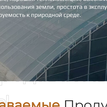
родаваем
ы
аваемые
Проду