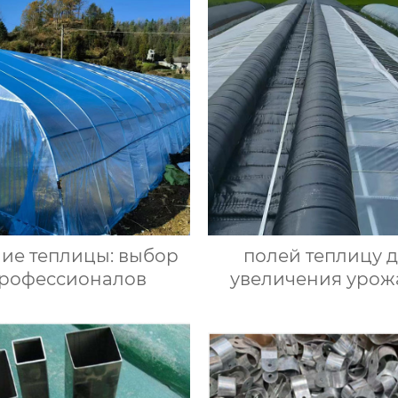
ие теплицы: выбор
полей теплицу 
рофессионалов
увеличения урож
улучшения качес
культур