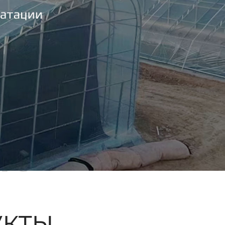
ые
кты