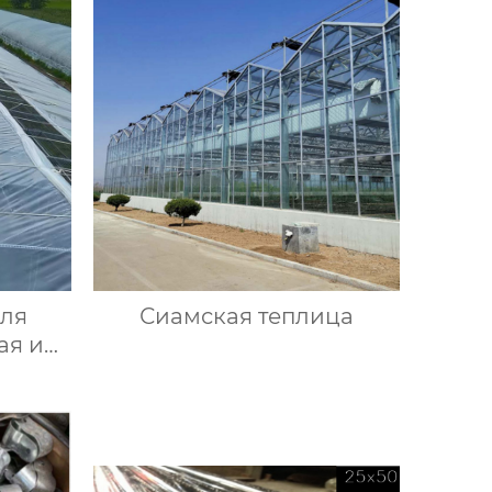
для
Сиамская теплица
ая и
тва