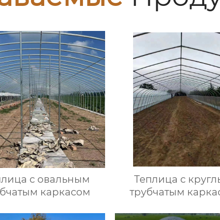
плица с овальным
Теплица с круг
убчатым каркасом
трубчатым карка