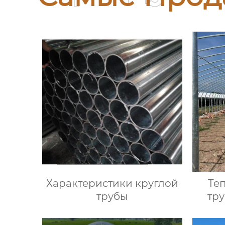
Характеристики круглой
Те
трубы
тр