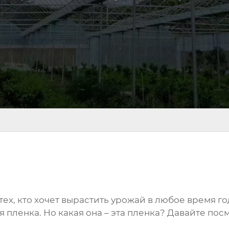
х, кто хочет вырастить урожай в любое время го
 пленка. Но какая она – эта пленка? Давайте пос