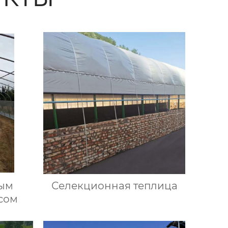
лым
Селекционная теплица
сом