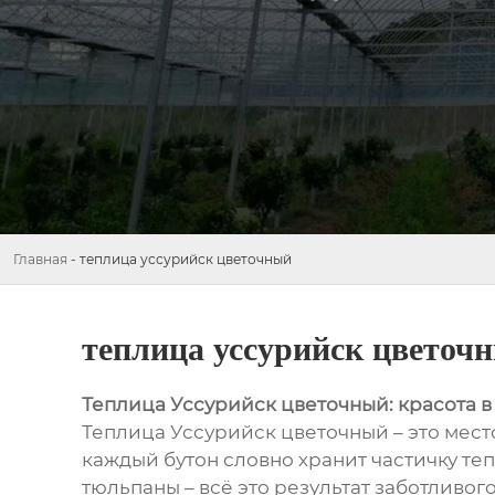
Главная
-
теплица уссурийск цветочный
теплица уссурийск цветоч
Теплица Уссурийск цветочный: красота в
Теплица Уссурийск цветочный – это место
каждый бутон словно хранит частичку те
тюльпаны – всё это результат заботливого