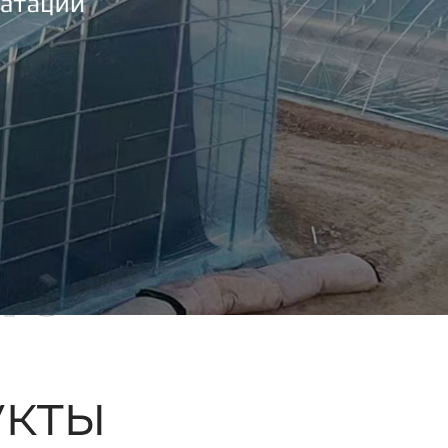
ые
кты