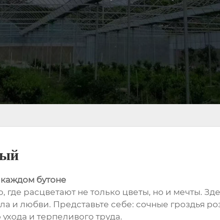
ный
 каждом бутоне
, где расцветают не только цветы, но и мечты. Зд
пла и любви. Представьте себе: сочные гроздья р
 ухода и терпеливого труда.