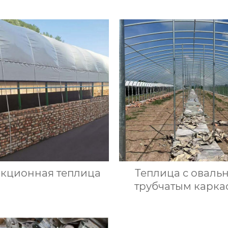
екционная теплица
Теплица с оваль
трубчатым карка