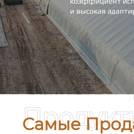
Самые П
Продукт
Самые Прод