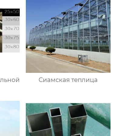
альной
Сиамская теплица