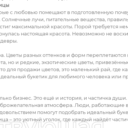
лицы
рые с любовью помещают в подготовленную почву.
. Солнечные лучи, питательные вещества, правиль
стиг максимальной красоты. Порой требуется нем
нулась настоящая красота. Невозможно не восхи
едевры.
а. Цветы разных оттенков и форм переплетаются
та, но и редкие, экзотические цветы, привезённы
то для продажи цветов, это маленький рай, где к
идеальный букетик для любимого человека или 
лько бизнес. Это ещё и история, и частичка души
доброжелательная атмосфера. Люди, работающие в
удовольствием помогут подобрать идеальный буке
ствующая
ица – это уютный уголок, где каждый найдёт части