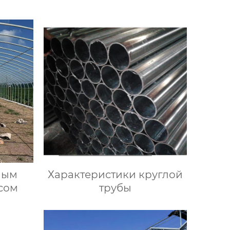
ным
Характеристики круглой
сом
трубы