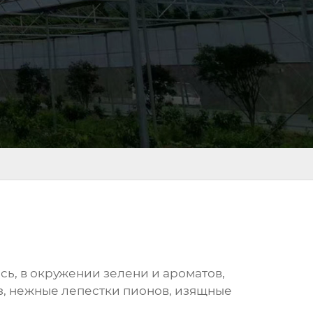
есь, в окружении зелени и ароматов,
оз, нежные лепестки пионов, изящные