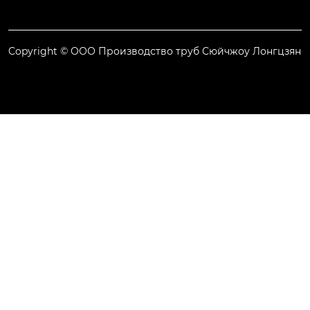
Copyright © ООО Производство труб Сюйчжоу Лонгцзян