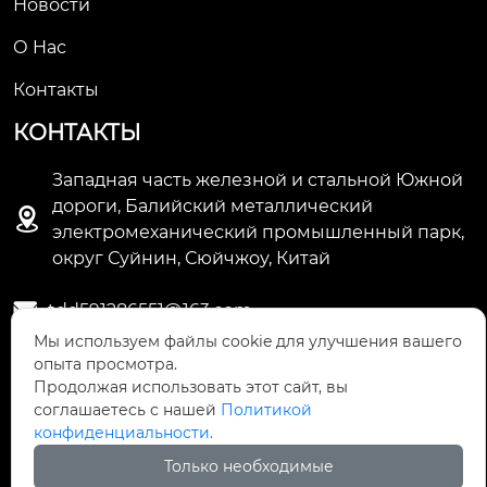
Новости
О Hас
Контакты
КОНТАКТЫ
Западная часть железной и стальной Южной
дороги, Балийский металлический

электромеханический промышленный парк,
округ Суйнин, Сюйчжоу, Китай

tdd591286551@163.com
Мы используем файлы cookie для улучшения вашего
опыта просмотра.

+86-13505222321
Продолжая использовать этот сайт, вы
соглашаетесь с нашей
Политикой
конфиденциальности.
Copyright © ООО Производство труб Сюйчжоу Лонгцзян
Только необходимые