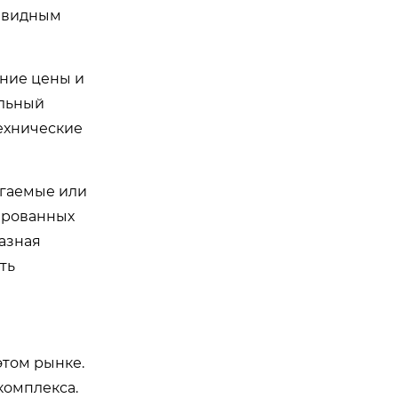
чевидным
ение цены и
ельный
технические
агаемые или
ированных
разная
ть
этом рынке.
комплекса.