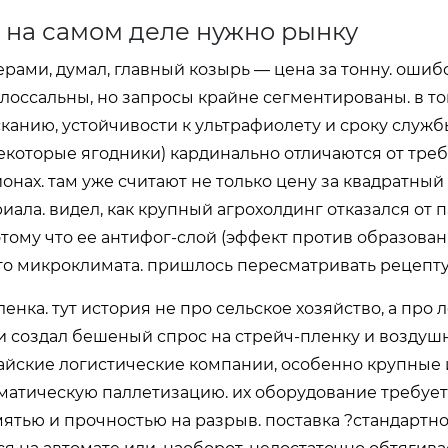
о на самом деле нужно рынку
рами, думал, главный козырь — цена за тонну. ошибся
олоссальны, но запросы крайне сегментированы. в т
канию, устойчивости к ультрафиолету и сроку служ
некоторые ягодники) кардинально отличаются от тре
нах. там уже считают не только цену за квадратный 
ала. видел, как крупный агрохолдинг отказался от п
тому что ее антифог-слой (эффект против образован
о микроклимата. пришлось пересматривать рецепту
ка. тут история не про сельское хозяйство, а про л
 создал бешеный спрос на стрейч-пленку и воздуш
итайские логистические компании, особенно крупные
томатическую паллетизацию. их оборудование требует
тью и прочностью на разрыв. поставка ?стандартно