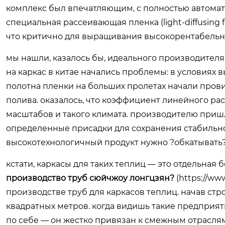
комплекс был впечатляющим, с полностью автома
специальная рассеивающая пленка (light-diffusing
что критично для выращивания высокорентабельных
мы нашли, казалось бы, идеального производителя
на каркас в китае начались проблемы: в условиях 
полотна пленки на больших пролетах начали прови
полива. оказалось, что коэффициент линейного ра
масштабов и такого климата. производителю приш
определенные присадки для сохранения стабильнос
высокотехнологичный продукт нужно ?обкатывать?
кстати, каркасы для таких теплиц — это отдельная 
производство труб сюйчжоу лонгцзян?
(
https://www
производстве труб для каркасов теплиц. начав стро
квадратных метров. когда видишь такие предприят
по себе — он жестко привязан к смежным отраслям