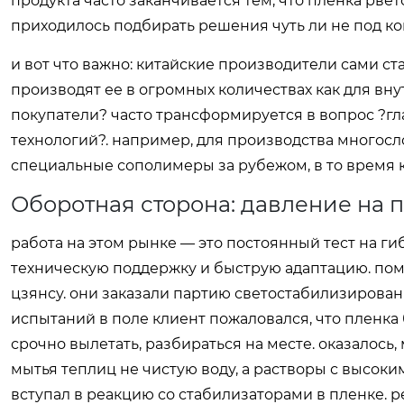
продукта часто заканчивается тем, что пленка рвет
приходилось подбирать решения чуть ли не под к
и вот что важно: китайские производители сами ст
производят ее в огромных количествах как для вну
покупатели? часто трансформируется в вопрос ?г
технологий?. например, для производства многос
специальные сополимеры за рубежом, в то время 
Оборотная сторона: давление на 
работа на этом рынке — это постоянный тест на гиб
техническую поддержку и быструю адаптацию. по
цзянсу. они заказали партию светостабилизирова
испытаний в поле клиент пожаловался, что пленка
срочно вылетать, разбираться на месте. оказалось
мытья теплиц не чистую воду, а растворы с высо
вступал в реакцию со стабилизаторами в пленке. р