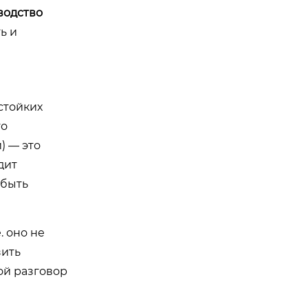
водство
ь и
стойких
то
) — это
дит
 быть
 оно не
зить
ой разговор