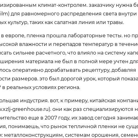
тизированным климат-контролем. заказчику нужна б
 film) для равномерного распределения света внутри
 культур, таких как салатная линия или травы.
 в европе, пленка прошла лабораторные тесты. но п
высокой влажности и перепадов температур в течени
сать сильнее расчетного, что влияло на систему кап
сширения материала не был в полной мере учтен для
лось оперативно дорабатывать рецептуру, добавляя
ти размеров. это был дорогой урок, который показа
 в реальных условиях региона.
большая индустрия. вот, к примеру, китайская компа
.xzlj-greenhouse.ru
). они как раз специализируются 
ительство еще в 2007 году, их завод сегодня занима
ия, понимаешь, что рынок тепличной пленки не сущ
: металлоконструкциям, системам орошения, семено