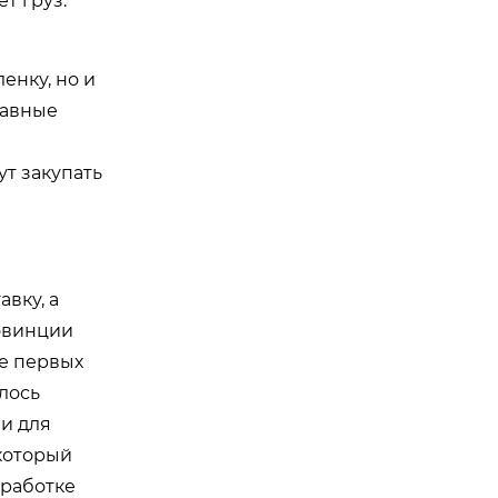
т груз.
енку, но и
лавные
т закупать
вку, а
овинции
е первых
лось
ли для
который
зработке