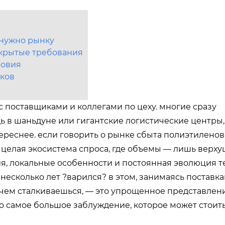
 нужно рынку
скрытые требования
ловия
нков
 с поставщиками и коллегами по цеху. многие сразу
 в шаньдуне или гигантские логистические центры,
нтереснее. если говорить о рынке сбыта полиэтиленов
то целая экосистема спроса, где объемы — лишь верх
я, локальные особенности и постоянная эволюция т
й несколько лет ?варился? в этом, занимаясь поставк
 чем сталкиваешься, — это упрощенное представлени
то самое большое заблуждение, которое может стоит