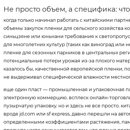
Не просто объем, а специфика: чт
когда только начинал работать с китайскими партне
объемы закупок пленки для сельского хозяйства к
синьцзяне или юньнани требования к светопропус
для многолетних культур (таких как виноград или 
пленке для сезонных парников в центральных регио
потенциальные потери урожая из-за плохого матери
казалось бы, качественной европейской пленки, по
не выдерживал специфической влажности местног
еще один пласт — промышленная и упаковочная плен
электронную коммерцию. всплеск онлайн-торговли
пузырчатую упаковку. но и здесь не все просто. к
вроде jd.com или sf express, давно перешли на ав
определенными коэффициентами растяжения, памя