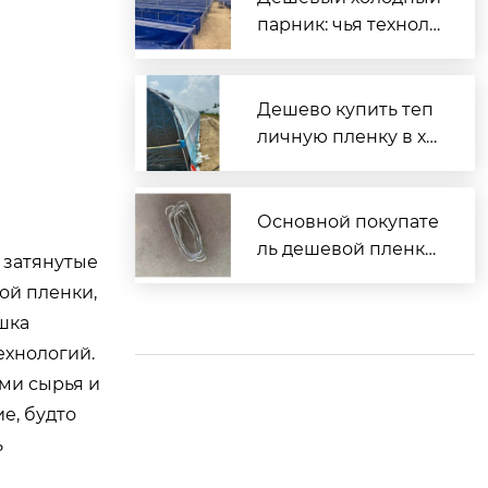
парник: чья техноло
гия?
Дешево купить теп
личную пленку в хо
зторге?
Основной покупате
ль дешевой пленки
 затянутые
тепличной?
ой пленки,
ушка
ехнологий.
ами сырья и
е, будто
ь