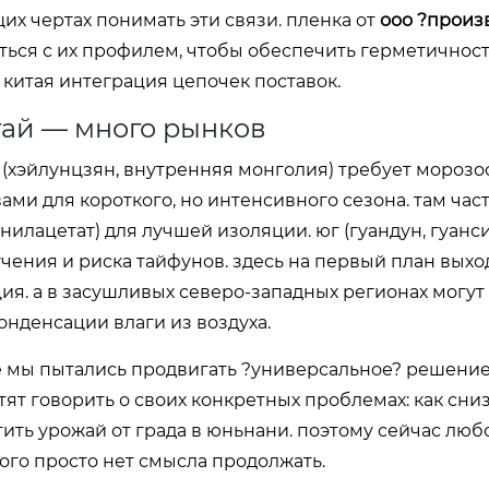
х чертах понимать эти связи. пленка от
ооо ?произ
ься с их профилем, чтобы обеспечить герметичност
 китая интеграция цепочек поставок.
тай — много рынков
р (хэйлунцзян, внутренняя монголия) требует морозо
и для короткого, но интенсивного сезона. там час
илацетат) для лучшей изоляции. юг (гуандун, гуанси
чения и риска тайфунов. здесь на первый план выхо
ия. а в засушливых северо-западных регионах могут
нденсации влаги из воздуха.
е мы пытались продвигать ?универсальное? решение.
ят говорить о своих конкретных проблемах: как сни
тить урожай от града в юньнани. поэтому сейчас люб
того просто нет смысла продолжать.