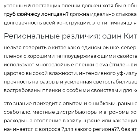
успешный поставщик пленки должен хотя бы в общи
труб сюйчжоу лонгцзян?
должна идеально стыковат
долговечность всей конструкции. это типичная для
Региональные различия: один Ки
нельзя говорить о китае как о едином рынке. севе
пленок с хорошими теплоудерживающими свойствам
используют многослойные пленки с eva (этилен-вин
царство высокой влажности, интенсивного уф-излу
прочность на разрыв и усиленная светостабилизац
востребованы пленки с особыми свойствами для ко
это знание приходит с опытом и ошибками. раньш
сработало. местные дистрибьюторы и агрономы хот
расходы на отопление в хэйлунцзяне или как защи
начинается с вопроса ?для какого региона??. без э