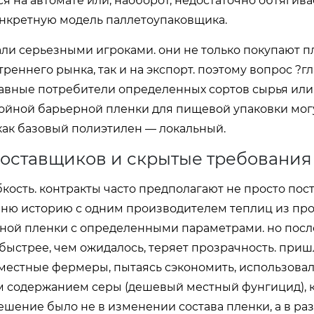
ся на автомате или, наоборот, недостаточно обтягивае
онкретную модель паллетоупаковщика.
али серьезными игроками. они не только покупают пл
треннего рынка, так и на экспорт. поэтому вопрос ?г
лавные потребители определенных сортов сырья или
лойной барьерной пленки для пищевой упаковки могу
как базовый полиэтилен — локальный.
поставщиков и скрытые требования
кость. контракты часто предполагают не просто поста
мню историю с одним производителем теплиц из пр
нной пленки с определенными параметрами. но посл
 быстрее, чем ожидалось, теряет прозрачность. приш
, местные фермеры, пытаясь сэкономить, использова
ким содержанием серы (дешевый местный фунгицид), 
ешение было не в изменении состава пленки, а в ра