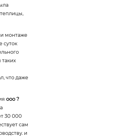
ыла
 теплицы,
ри монтаже
е суток
ельного
 таких
л, что даже
ния
ооо ?
на
ет 30 000
ествует сам
водству. и