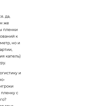
. да,
ом же
бы пленки
бований к
метр, но и
артии,
ия капель)
ру.
огистику и
но-
 игроки
 пленку с
го?