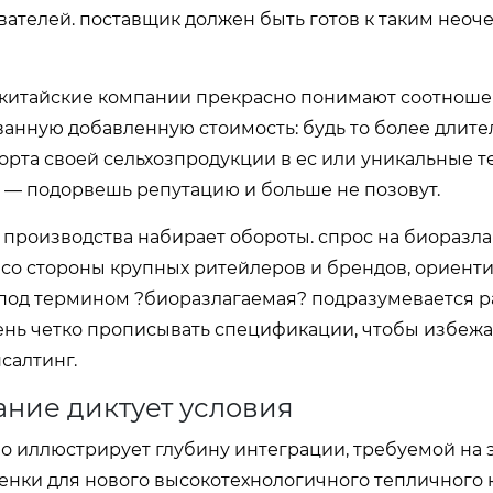
вателей. поставщик должен быть готов к таким нео
е. китайские компании прекрасно понимают соотнош
ованную добавленную стоимость: будь то более длит
орта своей сельхозпродукции в ес или уникальные 
т — подорвешь репутацию и больше не позовут.
? производства набирает обороты. спрос на биоразл
 со стороны крупных ритейлеров и брендов, ориент
то под термином ?биоразлагаемая? подразумевается 
чень четко прописывать спецификации, чтобы избежа
нсалтинг.
ание диктует условия
о иллюстрирует глубину интеграции, требуемой на 
ленки для нового высокотехнологичного тепличного 