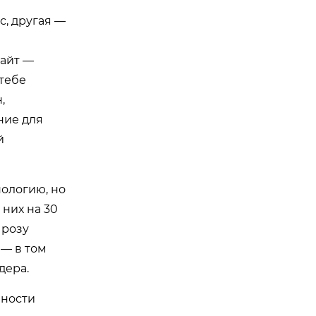
с, другая —
сайт —
 тебе
,
ние для
й
нологию, но
 них на 30
 розу
 — в том
дера.
вности