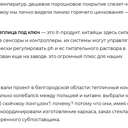
 температур. дешевое порошковое покрытие слезет ч
юйчжоу мы лично видели линию горячего цинкования —
еплица под ключ
— это it-продукт. китайцы здесь сил
 сенсоры и контроллеры. их системы могут управлят
ески регулировать ph и ec питательного раствора в
ван еще на заводе. это огромный плюс для наших
вали проект в белгородской области: тепличный ком
ально колебался между польшей и китаем. выбрали к
 сюйчжоу лонгцзян?. почему? потому что они, имея
координировали изготовление каркаса, заказ стекла
еренного субпоставщика.