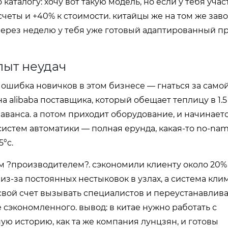
аталогу: хочу вот такую модель, но если у тебя учас
еты и +40% к стоимости. китайцы же на том же зав
через неделю у тебя уже готовый адаптированный пр
пыт неудач
я ошибка новичков в этом бизнесе — гнаться за само
 alibaba поставщика, который обещает теплицу в 1.5
ванса. а потом приходит оборудование, и начинаетс
 систем автоматики — полная ерунда, какая-то no-na
°c.
им ?производителем?. сэкономили клиенту около 20%
 из-за постоянных нестыковок в узлах, а система кли
 свой счет вызывать специалистов и переустанавлив
сэкономленного. вывод: в китае нужно работать с
ю историю, как та же компания лунцзян, и готовы