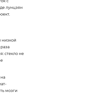
ток с
оде лунцзян
оект.
й низкой
 раза
я: стекло не
me
 на
мат-
ать мозги