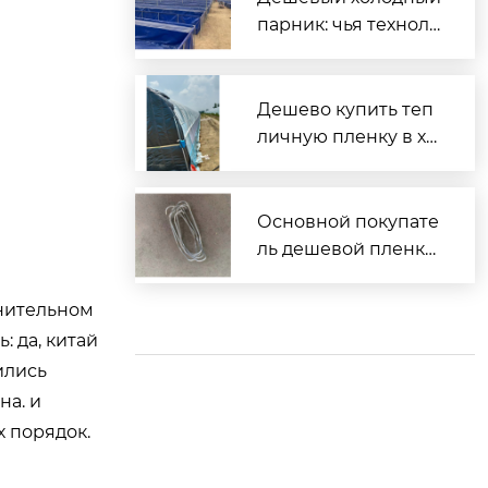
парник: чья техноло
гия?
Дешево купить теп
личную пленку в хо
зторге?
Основной покупате
ль дешевой пленки
тепличной?
мнительном
: да, китай
ились
на. и
х порядок.