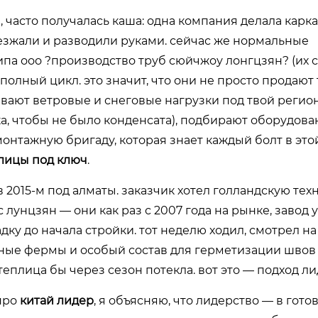
, часто получалась каша: одна компания делала карка
езжали и разводили руками. сейчас же нормальные
типа ооо ?производство труб сюйчжоу лонгцзян? (их 
полный цикл. это значит, что они не просто продают
вают ветровые и снеговые нагрузки под твой регион
ка, чтобы не было конденсата), подбирают оборудова
онтажную бригаду, которая знает каждый болт в это
лицы под ключ
.
2015-м под алматы. заказчик хотел голландскую тех
лунцзян — они как раз с 2007 года на рынке, завод у
адку до начала стройки. тот неделю ходил, смотрел на
енные фермы и особый состав для герметизации швов
еплица бы через сезон потекла. вот это — подход ли
 про
китай лидер
, я объясняю, что лидерство — в гото