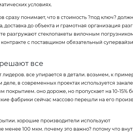
атических условиях.
ов сразу понимает, что в стоимость ?под ключ? долж
а, доставка до объекта и грамотная организация разг
есте разгружают стеклопакеты вилочным погрузником
в контракте с поставщиком обязательный супервайзи
 решают все
 лидеров. все упирается в детали. возьмем, к пример
мом деле, в современных проектах используется закал
ным покрытием. оно дороже, но пропускает на 10-15% 
ские фабрики сейчас массово перешли на его произв
окрытии. хорошие производители используют
 менее 100 мкм. почему это важно? потому что вну