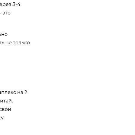
ерез 3-4
 это
ьно
ь не только
плекс на 2
итай,
 свой
 у