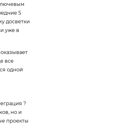
 ключевым
ледние 5
му досветки
и уже в
показывает
е все
тся одной
теграция ?
ов, но и
ые проекты