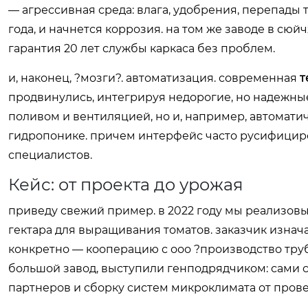
— агрессивная среда: влага, удобрения, перепады
года, и начнется коррозия. на том же заводе в с
гарантия 20 лет службы каркаса без проблем.
и, наконец, ?мозги?. автоматизация. современная
т
продвинулись, интегрируя недорогие, но надежные
поливом и вентиляцией, но и, например, автоматич
гидропонике. причем интерфейс часто русифициро
специалистов.
Кейс: от проекта до урожая
приведу свежий пример. в 2022 году мы реализовы
гектара для выращивания томатов. заказчик изнач
конкретно — кооперацию с ооо ?производство труб
большой завод, выступили генподрядчиком: сами с
партнеров и сборку систем микроклимата от пров