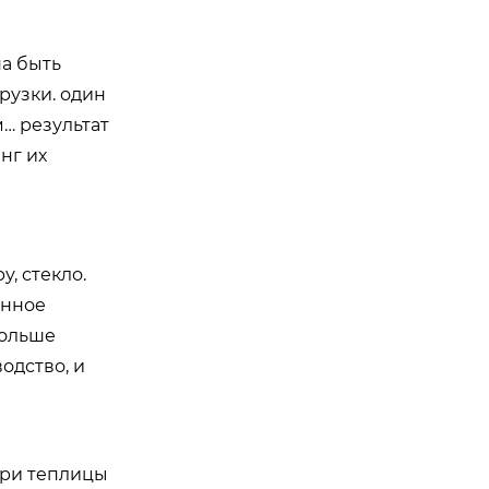
на быть
рузки. один
… результат
нг их
у, стекло.
енное
больше
одство, и
три теплицы