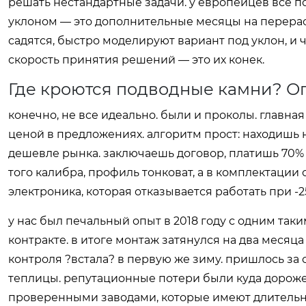
решать нестандартные задачи. у европейцев все по к
уклоном — это дополнительные месяцы на перерасч
садятся, быстро моделируют вариант под уклон, и 
скорость принятия решений — это их конек.
Где кроются подводные камни? О
конечно, не все идеально. были и проколы. главна
ценой в предложениях. алгоритм прост: находишь на
дешевле рынка. заключаешь договор, платишь 70% а
того калибра, профиль тонковат, а в комплектации
электроника, которая отказывается работать при -25
у нас был печальный опыт в 2018 году с одним так
контракте. в итоге монтаж затянулся на два месяца
контроля ?встала? в первую же зиму. пришлось за
теплицы. репутационные потери были куда дороже 
проверенными заводами, которые имеют длительну