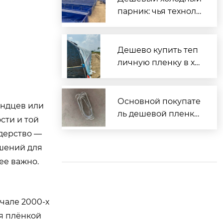
парник: чья техноло
гия?
Дешево купить теп
личную пленку в хо
зторге?
Основной покупате
андцев или
ль дешевой пленки
сти и той
тепличной?
идерство —
ешений для
ее важно.
ачале 2000-х
ля плёнкой