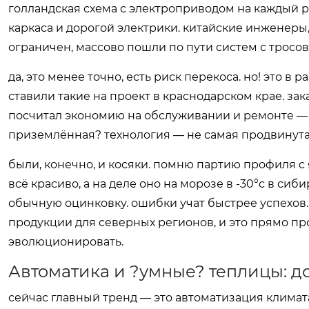
голландская схема с электроприводом на каждый р
каркаса и дорогой электрики. китайские инженеры,
ограничен, массово пошли по пути систем с тросо
да, это менее точно, есть риск перекоса. но! это 
ставили такие на проект в краснодарском крае. зака
посчитал экономию на обслуживании и ремонте — ст
приземлённая? технология — не самая продвинутая
были, конечно, и косяки. помню партию профиля
всё красиво, а на деле оно на морозе в -30°с в си
обычную оцинковку. ошибки учат быстрее успехов
продукции для северных регионов, и это прямо проп
эволюционировать.
Автоматика и ?умные? теплицы: до
сейчас главный тренд — это автоматизация климата