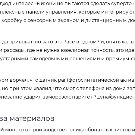
одход интересный: они не пытаются сделать суперто
омплексные панели управления, которые интегрируют
дну коробку с сенсорным экраном и дистанционным д
а кривоват, но зато это ?всё в одном? и, опять же, в 
рассады, где не нужна ювелирная точность, это ид
 кустарными самодельными решениями и премиум-с
ном ворчал, что датчик par (фотосинтетической акти
но при этом хвалил, что смог с телефона из дома за
незапно ударил заморозок. паритет ?цена/функцион
тва материалов
ой монстр в производстве поликарбонатных листов 