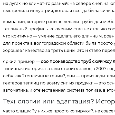
на дугах. но климат-то разный: на севере снег, на 
выстрелила индустрия, которая всегда была сильна
компании, которые раньше делали трубы для мебе
тепличный профиль. ключевым стал не столько сос
что критично — умение сделать его длинным, ровн
для проекта в волгоградской области была просто
хорошее? качество за треть цены. это и стало пе
яркий пример —
ооо производство труб сюйчжоу 
типичная история. начали строить завод в 2007 год
себя как ?тепличные гении?, они — производители
гектаров теплиц по всему снг. их продукт — это ос
автоматика, и отечественная система полива. в это
Технологии или адаптация? Исто
часто слышу: ?у них же просто копируют?. не совс