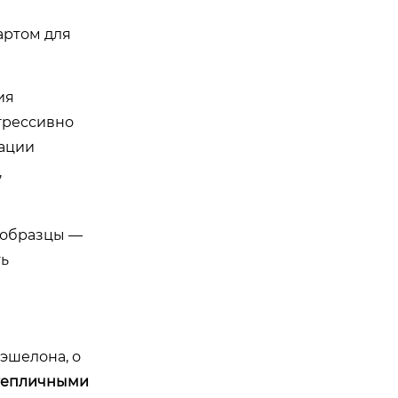
я
артом для
ия
агрессивно
зации
,
и образцы —
ть
эшелона, о
тепличными