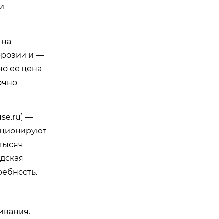
 и
 на
ррозии и —
но её цена
очно
use.ru
) —
зиционируют
 тысяч
ндская
ребность.
ивания.