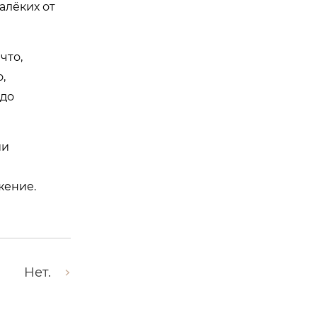
алёких от
что,
,
 до
ии
жение.
Нет.