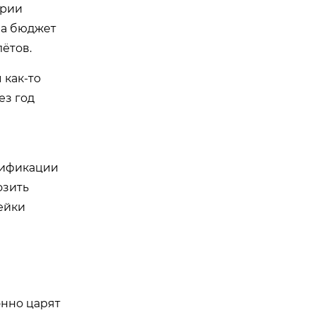
трии
 а бюджет
ётов.
 как-то
ез год
цификации
озить
ейки
онно царят