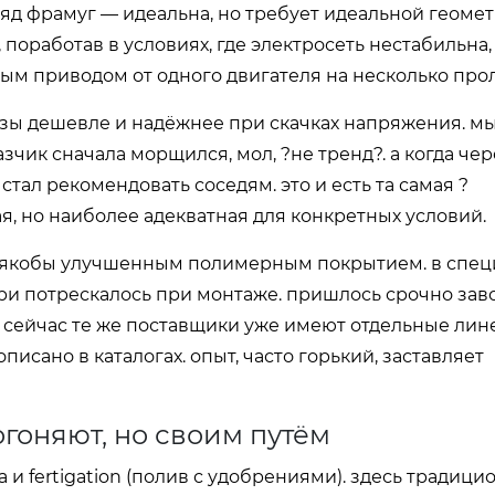
яд фрамуг — идеальна, но требует идеальной геоме
 поработав в условиях, где электросеть нестабильна,
вым приводом от одного двигателя на несколько прол
в разы дешевле и надёжнее при скачках напряжения. мы
зчик сначала морщился, мол, ?не тренд?. а когда чер
ал рекомендовать соседям. это и есть та самая ?
, но наиболее адекватная для конкретных условий.
 с якобы улучшенным полимерным покрытием. в спе
бири потрескалось при монтаже. пришлось срочно зав
. сейчас те же поставщики уже имеют отдельные лин
исано в каталогах. опыт, часто горький, заставляет
гоняют, но своим путём
 и fertigation (полив с удобрениями). здесь традици