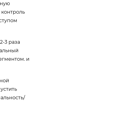
чную
 контроль
оступом
2-3 раза
еальный
егментом. и
вной
пустить
альность/
и