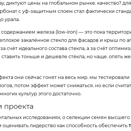
ray, диктуют цены на глобальном рынке. качество? дл
арбонат с уф-защитным слоем стал фактически станд
о урала.
 содержанием железа (low-iron) — это пока территор
неплохое закалённое стекло для фасадов и крыш по 
а счёт идеального состава стекла, а за счёт оптими
ставить тоньше и дешевле стёкла, но чаще. опять же
фекта они сейчас гонят на весь мир. мы тестировал
огов, потом эффект может снижаться. но если счита
многих культур этого достаточно.
и проекта
ентальных исследованиях, о селекции семян высшего 
и оценивать лидерство как способность обеспечить