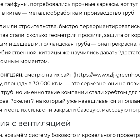
юге тайфуны. потребовались прочные каркасы. вот тут
 в китае — металлообработка и производство труб.
ли или строительства, быстро переориентировались
тав стали, сколько геометрия профиля, защита от ко
ым и дешёвым. голландская труба — она прекрасна, 
 убийственной. китайцы же научились давать ?достат
реломным моментом.
лонгцзян
. смотрю на их сайт (
https://www.xzlj-greenho
у, площадь в 30 000 кв.м. — это серьёзно. они не по
 труб. но именно такие компании стали хребтом для
нова, ?скелет?, на который уже навешивается и голла
м и есть их сила: они закрыли базовую, массовую пот
рия с вентиляцией
ем. возьмём систему бокового и кровельного проветр