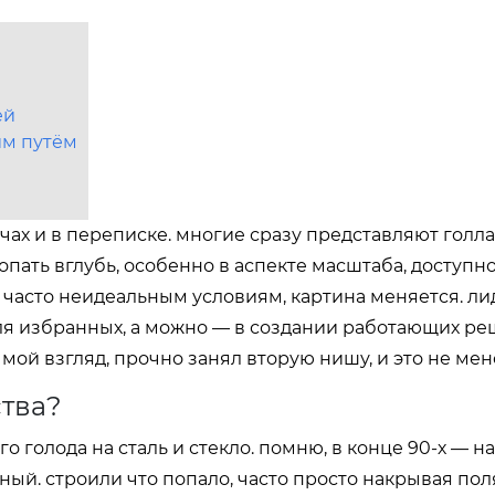
ей
им путём
ечах и в переписке. многие сразу представляют голл
опать вглубь, особенно в аспекте масштаба, доступно
 часто неидеальным условиям, картина меняется. л
для избранных, а можно — в создании работающих р
а мой взгляд, прочно занял вторую нишу, и это не мен
ства?
го голода на сталь и стекло. помню, в конце 90-х — н
ый. строили что попало, часто просто накрывая по