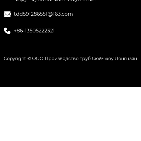

tdd591286551@163.com

+86-13505222321
Copyright © ООО Производство труб Сюйчжоу Лонгцзян