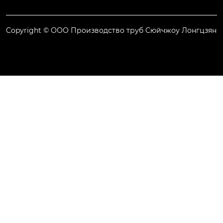
Copyright © ООО Производство труб Сюйчжоу Лонгцзян