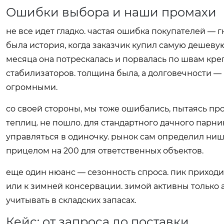
Ошибки выбора и наши промахи
не все идет гладко. частая ошибка покупателей — 
была история, когда заказчик купил самую дешевую
месяца она потрескалась и порвалась по швам креп
стабилизаторов. толщина была, а долговечности — 
огромными.
со своей стороны, мы тоже ошибались, пытаясь пр
теплиц. не пошло. для стандартного дачного парник
управляться в одиночку. рынок сам определил нишу
прицелом на 200 для ответственных объектов.
еще один нюанс — сезонность спроса. пик приходит
или к зимней консервации. зимой активны только 
учитывать в складских запасах.
Кейс: от запроса до поставки