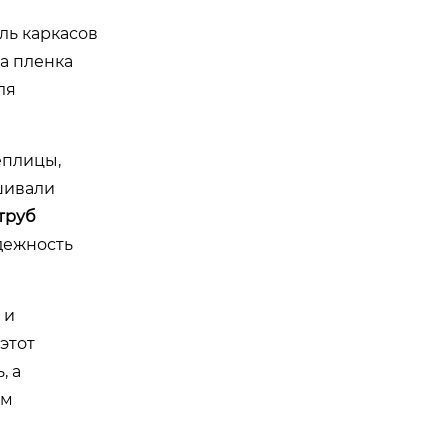
ль каркасов
ла пленка
ля
еплицы,
ашивали
труб
адежность
 и
этот
, а
им