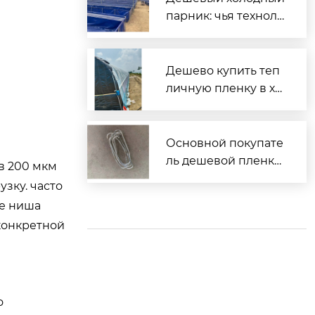
парник: чья техноло
гия?
Дешево купить теп
личную пленку в хо
зторге?
Основной покупате
ль дешевой пленки
 в 200 мкм
тепличной?
зку. часто
ее ниша
конкретной
о