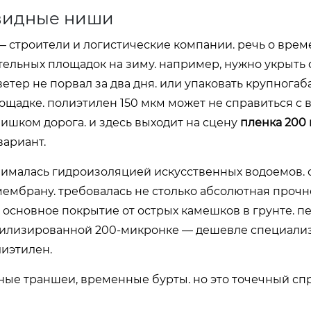
евидные ниши
— строители и логистические компании. речь о вре
тельных площадок на зиму. например, нужно укрыть 
 ветер не порвал за два дня. или упаковать крупнога
щадке. полиэтилен 150 мкм может не справиться с 
лишком дорога. и здесь выходит на сцену
пленка 200
ариант.
анималась гидроизоляцией искусственных водоемов. 
ембрану. требовалась не столько абсолютная прочн
 основное покрытие от острых камешков в грунте. 
табилизированной 200-микронке — дешевле специал
лиэтилен.
ные траншеи, временные бурты. но это точечный спр