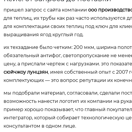
пришел запрос с сайта компании
ооо производств
для теплиц, их трубы как раз часто используются
для комплектации своих теплиц под ключ для клие
выращивания ягод круглый год.
их техзадание было четким: 200 мкм, ширина поло
обязательный антифог, светопропускание не менее
цену, а прислали чертеж с нагрузками. это показа
сюйчжоу лунцзян
, имея собственный опыт с 2007 г
комплектующих — это вопрос репутации их конечн
мы подобрали материал, согласовали, сделали пос
возможность нанести логотип их компании на рука
пример хорошо показывает, что главный покупател
интегратор, который собирает технологическую це
консультантом в одном лице.