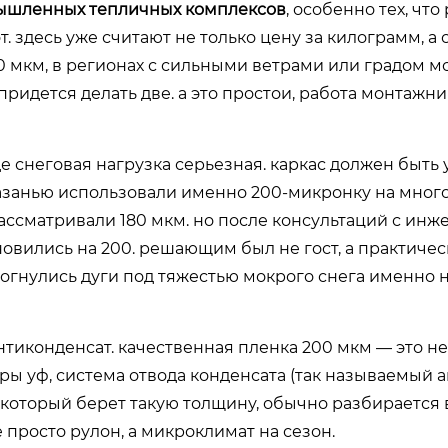
ышленных тепличных комплексов
, особенно тех, чт
. здесь уже считают не только цену за килограмм, а
150 мкм, в регионах с сильными ветрами или градом м
 придется делать две. а это простои, работа монтажни
е снеговая нагрузка серьезная. каркас должен быть
д казанью использовали именно 200-микронку на мно
рассматривали 180 мкм. но после консультаций с ин
новились на 200. решающим был не гост, а практиче
рогнулись дуги под тяжестью мокрого снега именно 
тиконденсат. качественная пленка 200 мкм — это не
ры уф, система отвода конденсата (так называемый а
который берет такую толщину, обычно разбирается в
 просто рулон, а микроклимат на сезон.