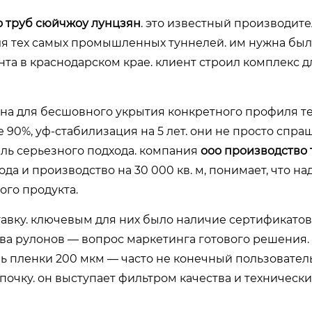
о труб сюйчжоу лунцзян
. это известный производите
 для тех самых промышленных туннелей. им нужна бы
нта в краснодарском крае. клиент строил комплекс д
тна для бесшовного укрытия конкретного профиля т
 90%, уф-стабилизация на 5 лет. они не просто спр
тель серьезного подхода. компания
ооо производство 
ода и производство на 30 000 кв. м, понимает, что н
ого продукта.
тавку. ключевым для них было наличие сертификатов
ва рулонов — вопрос маркетинга готового решения. 
ь пленки 200 мкм — часто не конечный пользователь
почку. он выступает фильтром качества и техническ