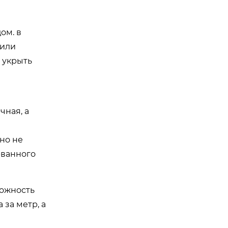
ом. в
 или
 укрыть
чная, а
 но не
рванного
можность
за метр, а