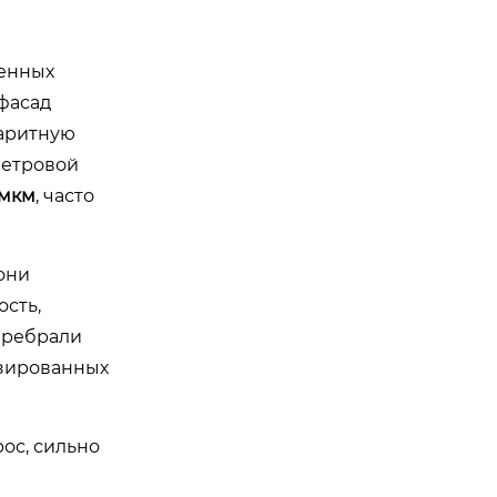
менных
фасад
баритную
ветровой
 мкм
, часто
они
ость,
перебрали
изированных
ос, сильно