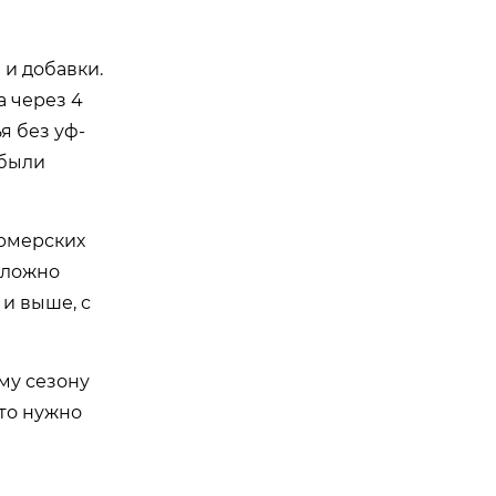
 и добавки.
а через 4
я без уф-
 были
ермерских
 сложно
 и выше, с
му сезону
это нужно