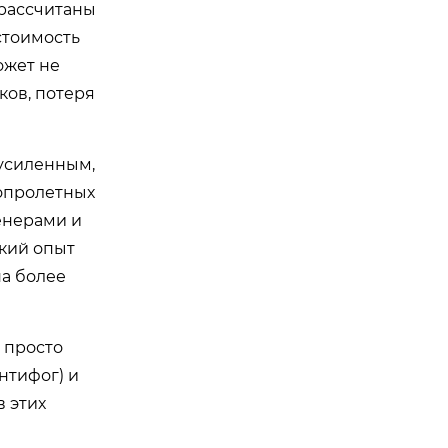
о рассчитаны
 стоимость
ожет не
ков, потеря
 усиленным,
гопролетных
женерами и
ский опыт
на более
 просто
нтифог) и
 этих