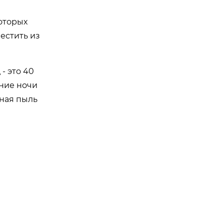
в
оторых
естить из
- это 40
ение ночи
ная пыль