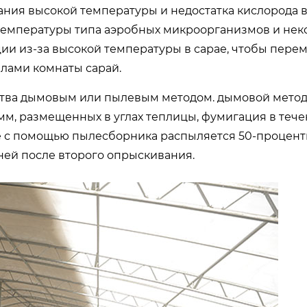
ния высокой температуры и недостатка кислорода 
й температуры типа аэробных микроорганизмов и нек
ции из-за высокой температуры в сарае, чтобы перем
лами комнаты сарай.
нства дымовым или пылевым методом. дымовой метод 
мм, размещенных в углах теплицы, фумигация в теч
е с помощью пылесборника распыляется 50-процент
 дней после второго опрыскивания.