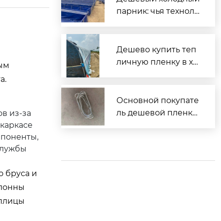
парник: чья техноло
гия?
Дешево купить теп
личную пленку в хо
ным
зторге?
а.
Основной покупате
ль дешевой пленки
в из-за
 каркасе
тепличной?
мпоненты,
службы
о бруса и
олонны
еплицы