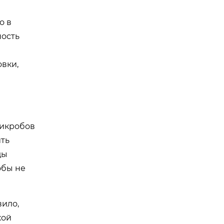
о в
ность
вки,
микробов
ить
ды
обы не
вило,
кой