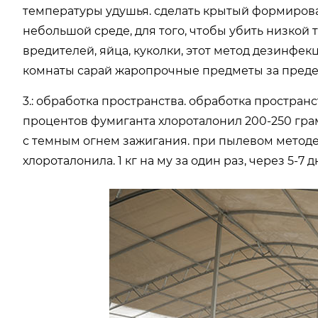
температуры удушья. сделать крытый формирова
небольшой среде, для того, чтобы убить низко
вредителей, яйца, куколки, этот метод дезинфек
комнаты сарай жаропрочные предметы за преде
3.: обработка пространства. обработка простра
процентов фумиганта хлороталонил 200-250 гра
с темным огнем зажигания. при пылевом метод
хлороталонила. 1 кг на му за один раз, через 5-7