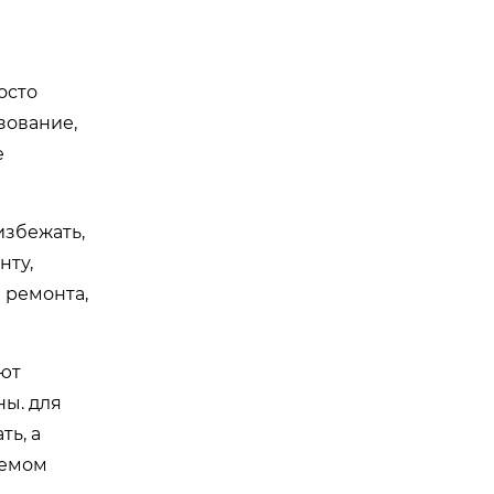
осто
зование,
е
избежать,
нту,
 ремонта,
ают
ны. для
ь, а
аемом