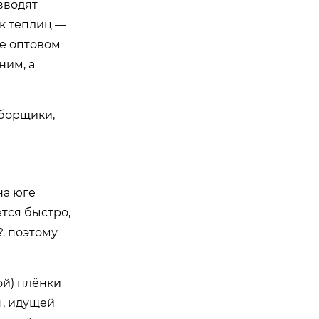
изводят
ик теплиц —
же оптовом
ним, а
сборщики,
на юге
тся быстро,
?. поэтому
ой) плёнки
ы, идущей