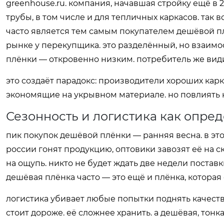
greenhouse.ru
. компания, начавшая стройку ещё в 2
трубы, в том числе и для тепличных каркасов. так 
часто является тем самым покупателем дешёвой плё
рынке у перекупщика. это разделённый, но взаимо
плёнки — откровенно низким. потребитель же видит
это создаёт парадокс: производители хороших карк
экономящие на укрывном материале. но повлиять на
Сезонность и логистика как опр
пик покупок дешёвой плёнки — ранняя весна. в это
россии гонят продукцию, оптовики завозят её на 
на ощупь. никто не будет ждать две недели постав
дешёвая плёнка часто — это ещё и плёнка, которая
логистика убивает любые попытки поднять качество
стоит дороже. её сложнее хранить. а дешёвая, тонк