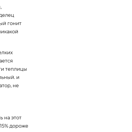
,
аделец
рый гонит
никакой
елких
ается
эти теплицы
льный. и
атор, не
 на этот
-15% дороже