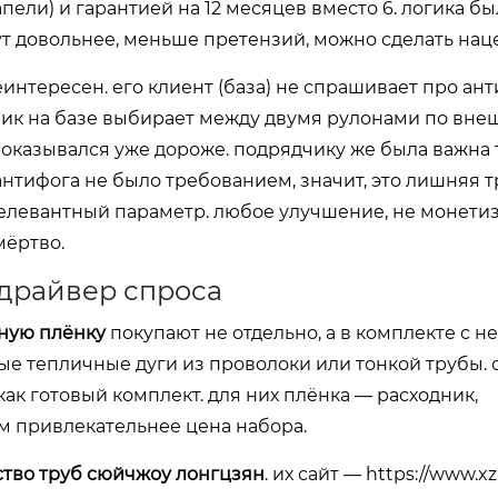
пели) и гарантией на 12 месяцев вместо 6. логика б
т довольнее, меньше претензий, можно сделать наце
нтересен. его клиент (база) не спрашивает про анти
чник на базе выбирает между двумя рулонами по вне
, оказывался уже дороже. подрядчику же была важна 
антифога не было требованием, значит, это лишняя т
релевантный параметр. любое улучшение, не монет
мёртво.
 драйвер спроса
ную плёнку
покупают не отдельно, а в комплекте с 
ые тепличные дуги из проволоки или тонкой трубы. 
 как готовый комплект. для них плёнка — расходник,
ем привлекательнее цена набора.
ство труб сюйчжоу лонгцзян
. их сайт —
https://www.xzl