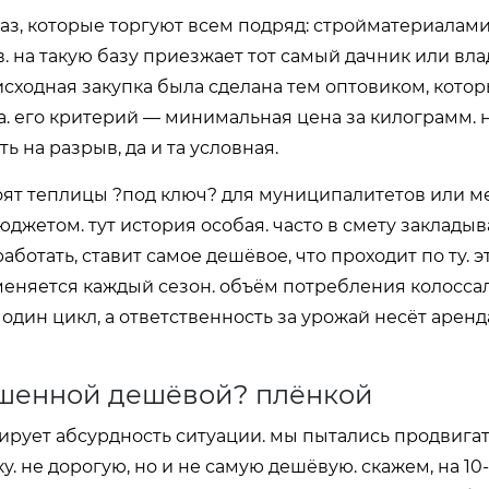
баз, которые торгуют всем подряд: стройматериалами
. на такую базу приезжает тот самый дачник или вл
исходная закупка была сделана тем оптовиком, кото
а. его критерий — минимальная цена за килограмм. 
 на разрыв, да и та условная.
оят теплицы ?под ключ? для муниципалитетов или м
джетом. тут история особая. часто в смету закладыв
аботать, ставит самое дешёвое, что проходит по ту. 
 меняется каждый сезон. объём потребления колосса
один цикл, а ответственность за урожай несёт аренд
чшенной дешёвой? плёнкой
рует абсурдность ситуации. мы пытались продвигать
 не дорогую, но и не самую дешёвую. скажем, на 10