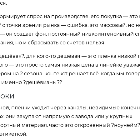
ся.
рмирует спрос на производстве. его покупка — это 
 с точки зрения рынка — ошибка. это массовый, но 
 — он создаёт фон, постоянный низкоинтенсивный сп
ния, но и сбрасывать со счетов нельзя.
дешёвая?. для кого-то дешёвая — это плёнка низкой 
гого — это просто самая низкая цена в линейке уваж
ром на 2 сезона. контекст решает всё. когда мы гово
ой именно ?дешёвизны??
роки
ой, плёнки уходит через каналы, невидимые конеч
х. они закупают напрямую с завода или у крупных
ртный материал. часто это откровенный ?ноунейм?,
этикеткой.