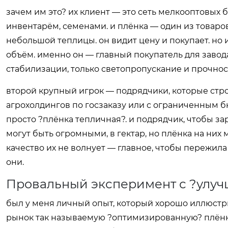
зачем им это? их клиент — это сеть мелкооптовых 
инвентарём, семенами. и плёнка — один из товаров
небольшой теплицы. он видит цену и покупает. но 
объём. именно он — главный покупатель для завод
стабилизации, только светопропускание и прочность
второй крупный игрок — подрядчики, которые стр
агрохолдингов по госзаказу или с ограниченным бю
просто ?плёнка тепличная?. и подрядчик, чтобы зар
могут быть огромными, в гектар, но плёнка на них
качество их не волнует — главное, чтобы пережила 
они.
Провальный эксперимент с ?улу
был у меня личный опыт, который хорошо иллюстри
рынок так называемую ?оптимизированную? плёнку.