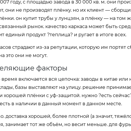
007 году, с площадью завода в 30 000 кв. м. они про
вот, они не производят плёнку. но их клиент — сборщ
нки. он купит трубы у лунцзян, а плёнку — на том 
связанный рынок. качество каркаса может быть сред
 единый продукт ?теплица? и ругает в итоге всех.
асов страдают из-за репутации, которую им портят 
 это они не могут.
еделяющие факторы
 время включается вся цепочка: заводы в китае или 
склады, базы выставляют на улицу. решение принимае
ки хорошей плёнки с уф-защитой. нужно ?есть сейчас
 есть в наличии в данный момент в данном месте.
. доставка хорошей, более плотной (а значит, тяжёл
ая, занимает тот же объём, но весит меньше. для фур