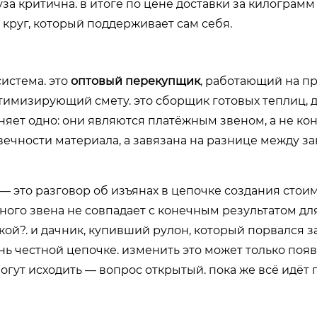
уза критична. в итоге по цене доставки за килограм
 круг, который поддерживает сам себя.
система. это
оптовый перекупщик
, работающий на п
тимизирующий смету. это сборщик готовых теплиц, 
няет одно: они являются платёжным звеном, а не к
вечности материала, а завязана на разнице между з
— это разговор об изъянах в цепочке создания стои
дного звена не совпадает с конечным результатом для
ой?. и дачник, купивший рулон, который порвался за
ь честной цепочке. изменить это может только поя
огут исходить — вопрос открытый. пока же всё идёт 