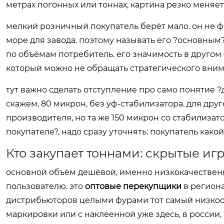
метрах погонных или тоннах, картина резко меняет
мелкий розничный покупатель берёт мало. он не фо
море для завода. поэтому называть его ?основным?
по объёмам потребитель. его значимость в другом
который можно не обращать стратегического внима
тут важно сделать отступление про само понятие ?
скажем, 80 микрон, без уф-стабилизатора. для дру
производителя, но та же 150 микрон со стабилизато
покупателе?, надо сразу уточнять: покупатель как
Кто закупает тоннами: скрытые иг
основной объём дешёвой, именно низкокачественн
пользователю. это
оптовые перекупщики
в региона
дистрибьюторов целыми фурами тот самый низкосо
маркировки или с наклеенной уже здесь, в россии, 