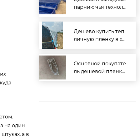
парник: чья техноло
гия?
Дешево купить теп
личную пленку в хо
зторге?
Основной покупате
ль дешевой пленки
щих
тепличной?
 куда
етом.
на на один
штуках, а в