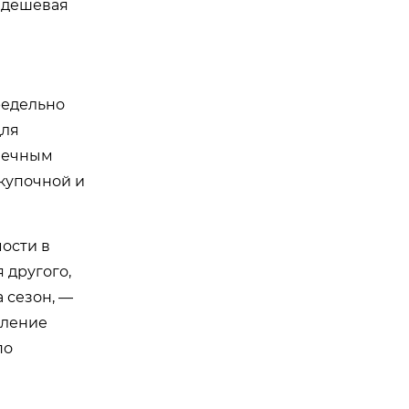
м дешёвая
редельно
для
онечным
акупочной и
мости в
 другого,
 сезон, —
вление
по