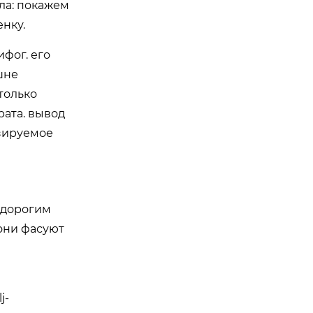
ыла: покажем
нку.
фог. его
шне
только
рата. вывод
изируемое
недорогим
они фасуют
j-