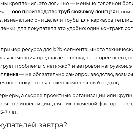
стемы крепления. это логично — меньше головной бол
ния —
ооо производство труб сюйчжоу лонгцзян
. они
в. изначально они делали трубы для каркасов теплиц,
нки. для покупателя это удобно: один контракт, со
 пример ресурса для b2b-сегмента: много технически
кая компания предлагает пленку, то, скорее всего, о
ирует проблемы с натяжкой и ветровой нагрузкой. э
 пленка
— не обязательно самопроизводство, возмо
нечного покупателя важен комплексный подход.
ермеры, а скорее проектные организации или круп
рочные инвестиции. для них ключевой фактор — не 
-7 лет.
окупателей завтра?