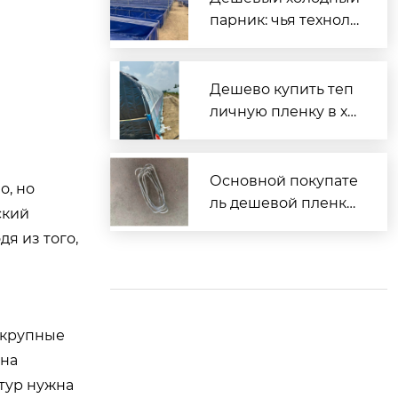
парник: чья техноло
гия?
Дешево купить теп
личную пленку в хо
зторге?
Основной покупате
о, но
ль дешевой пленки
ский
тепличной?
дя из того,
. крупные
 на
тур нужна