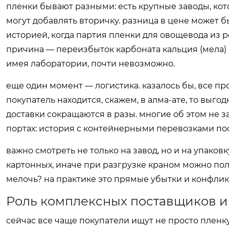
пленки бывают разными: есть крупные заводы, кот
могут добавлять вторичку. разница в цене может бы
историей, когда партия пленки для овощевода из р
причина — переизбыток карбоната кальция (мела) 
имея лаборатории, почти невозможно.
еще один момент — логистика. казалось бы, все пр
покупатель находится, скажем, в алма-ате, то выго
доставки сокращаются в разы. многие об этом не за
портах: история с контейнерными перевозками пос
важно смотреть не только на завод, но и на упаков
картонных, иначе при разгрузке краном можно по
мелочь? на практике это прямые убытки и конфли
Роль комплексных поставщиков и
сейчас все чаще покупатели ищут не просто пленку