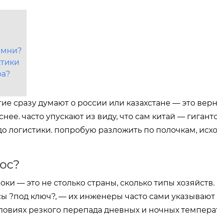
амни?
ктики
ра?
е сразу думают о россии или казахстане — это верн
нее. часто упускают из виду, что сам китай — гигант
 до логистики. попробую разложить по полочкам, исхо
ос?
оки — это не столько страны, сколько типы хозяйств
ы ?под ключ?, — их инженеры часто сами указывают
словиях резкого перепада дневных и ночных темпера