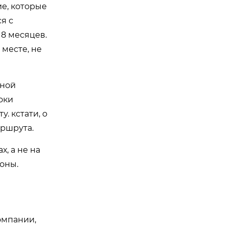
ие, которые
я с
 8 месяцев.
месте, не
вной
оки
. кстати, о
аршрута.
х, а не на
оны.
омпании,