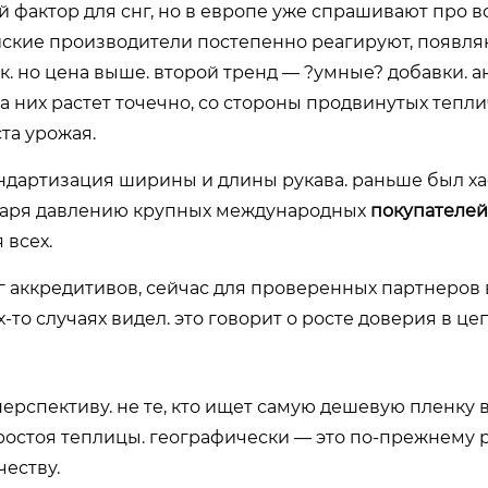
й фактор для снг, но в европе уже спрашивают про 
йские производители постепенно реагируют, появл
 но цена выше. второй тренд — ?умные? добавки. а
а них растет точечно, со стороны продвинутых тепл
та урожая.
андартизация ширины и длины рукава. раньше был ха
годаря давлению крупных международных
покупателей
 всех.
уг аккредитивов, сейчас для проверенных партнеров
то случаях видел. это говорит о росте доверия в це
 перспективу. не те, кто ищет самую дешевую пленку 
 простоя теплицы. географически — это по-прежнему 
честву.