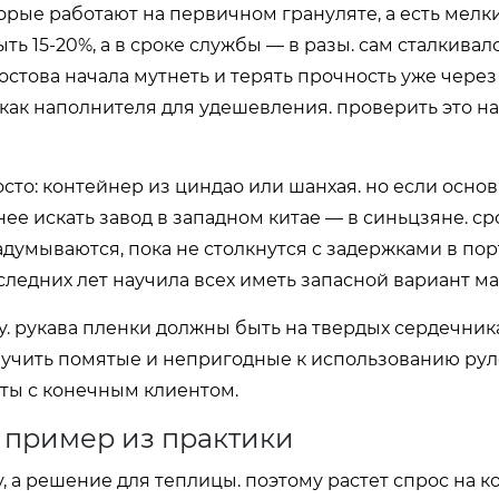
орые работают на первичном грануляте, а есть мелк
ть 15-20%, а в сроке службы — в разы. сам сталкивалс
остова начала мутнеть и терять прочность уже через
как наполнителя для удешевления. проверить это на 
осто: контейнер из циндао или шанхая. но если осно
днее искать завод в западном китае — в синьцзяне. ср
думываются, пока не столкнутся с задержками в порту
ледних лет научила всех иметь запасной вариант м
ку. рукава пленки должны быть на твердых сердечника
лучить помятые и непригодные к использованию рул
кты с конечным клиентом.
 пример из практики
, а решение для теплицы. поэтому растет спрос на к