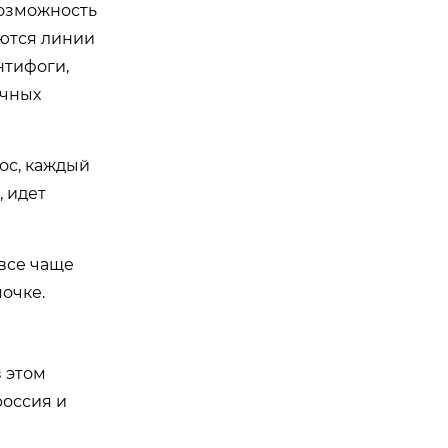
возможность
яются линии
нтифоги,
ичных
ос, каждый
, идет
 все чаще
почке.
в этом
россия и