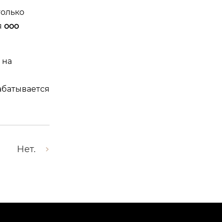
только
я
ооо
 на
абатывается
Нет.