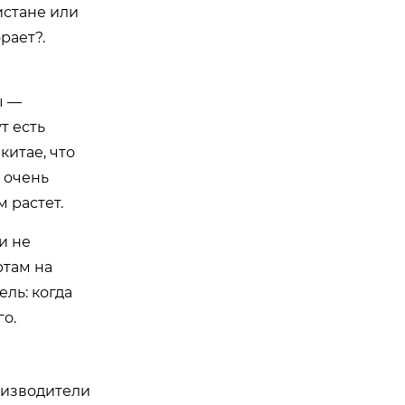
истане или
рает?.
ы —
т есть
китае, что
и очень
 растет.
и не
ртам на
ль: когда
го.
роизводители