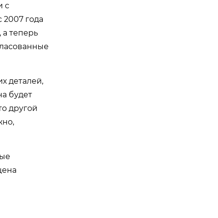
и с
 с 2007 года
 а теперь
гласованные
х деталей,
на будет
то другой
жно,
ные
цена