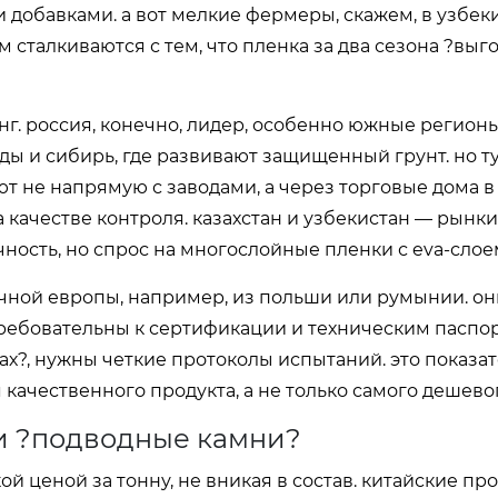
обавками. а вот мелкие фермеры, скажем, в узбек
ом сталкиваются с тем, что пленка за два сезона ?выго
нг. россия, конечно, лидер, особенно южные регион
ды и сибирь, где развивают защищенный грунт. но ту
 не напрямую с заводами, а через торговые дома в 
а качестве контроля. казахстан и узбекистан — рынк
ность, но спрос на многослойные пленки с eva-слоем
чной европы, например, из польши или румынии. он
требовательны к сертификации и техническим паспо
х?, нужны четкие протоколы испытаний. это показате
 качественного продукта, а не только самого дешево
и ?подводные камни?
й ценой за тонну, не вникая в состав. китайские п