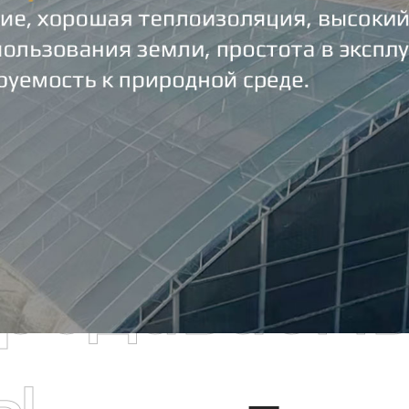
родаваем
ы