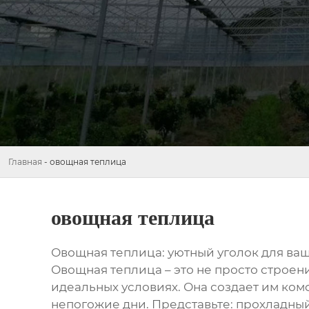
Главная
-
овощная теплица
овощная теплица
Овощная теплица: уютный уголок для ва
Овощная теплица – это не просто строени
идеальных условиях. Она создает им ко
непогожие дни. Представьте: прохладный 