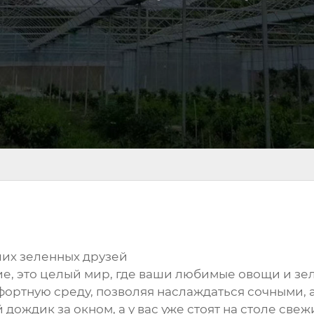
ших зеленных друзей
е, это целый мир, где ваши любимые овощи и зел
мфортную среду, позволяя наслаждаться сочными,
дождик за окном, а у вас уже стоят на столе све