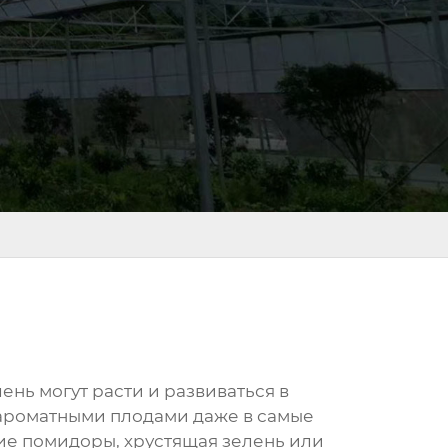
ень могут расти и развиваться в
 ароматными плодами даже в самые
жие помидоры, хрустящая зелень или