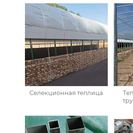
Селекционная теплица
Те
тр