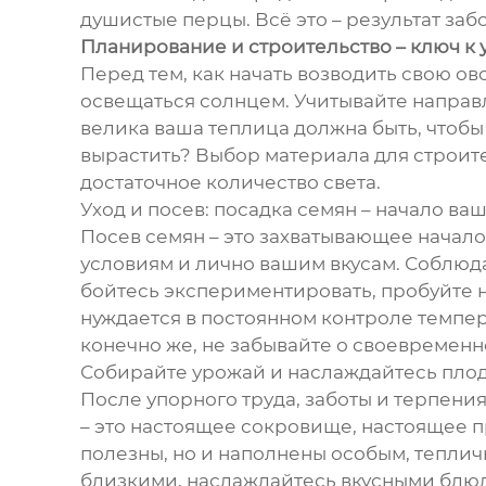
душистые перцы. Всё это – результат за
Планирование и строительство – ключ к 
Перед тем, как начать возводить свою о
освещаться солнцем. Учитывайте направл
велика ваша теплица должна быть, чтобы
вырастить? Выбор материала для строите
достаточное количество света.
Уход и посев: посадка семян – начало в
Посев семян – это захватывающее начал
условиям и лично вашим вкусам. Соблюда
бойтесь экспериментировать, пробуйте н
нуждается в постоянном контроле темпер
конечно же, не забывайте о своевременн
Собирайте урожай и наслаждайтесь плод
После упорного труда, заботы и терпени
– это настоящее сокровище, настоящее п
полезны, но и наполнены особым, тепли
близкими, наслаждайтесь вкусными блюда