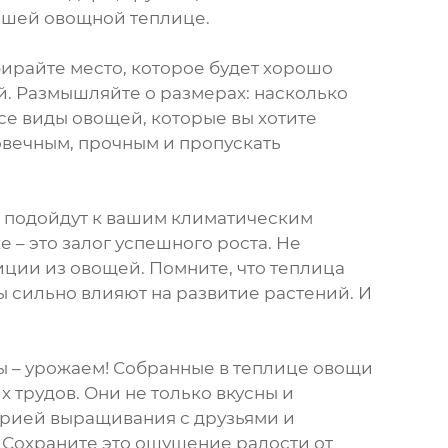
вашей овощной теплице.
бирайте место, которое будет хорошо
й. Размышляйте о размерах: насколько
се виды овощей, которые вы хотите
овечным, прочным и пропускать
е подойдут к вашим климатическим
 – это залог успешного роста. Не
иции из овощей. Помните, что теплица
ы сильно влияют на развитие растений. И
ты – урожаем! Собранные в теплице овощи
 трудов. Они не только вкусны и
орией выращивания с друзьями и
. Сохраните это ощущение радости от