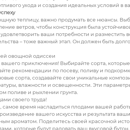
ботливого ухода и создания идеальных условий в 
успеху
вощную теплицу, важно продумать все нюансы. Вы
ение ветров, чтобы конструкция была устойчиво
 удовлетворить ваши потребности и разместить в
льства – тоже важный этап. Он должен быть долг
ашей овощной одиссеи
о вашего приключения! Выбирайте сорта, которы
йте рекомендации по посеву, поливу и подкормке
овые сорта, создавайте свои уникальные композ
атуры, влажности и освещенности. Эти параметр
ом поливе и рыхлении грунта.
ами своего труда!
я, самое время насладиться плодами вашей рабо
роизведение вашего искусства и результата ваших
чным ароматом. Поделитесь своей красочной ист
ми, которые будут радовать ваш вкусовой бутон