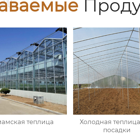
аваемые
Проду
иамская теплица
Холодная теплица
посадки